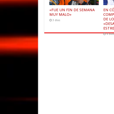
«FUE UN FIN DE SEMANA
EN C
MUY MALO»
COMP
DE LO
3 días
«DESA
ESTRE
4 día