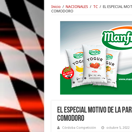
Inicio
/
NACIONALES
/
TC
/
EL ESPECIAL MO
COMODORO
EL ESPECIAL MOTIVO DE LA PA
COMODORO
Córdoba Competición
octubre 5, 2022