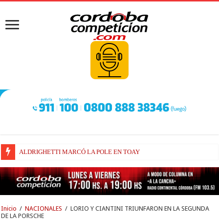
ALDRIGHETTI MARCÓ LA POLE EN TOAY
FENESTRAZ SUFRIÓ EN SUGO Y LARGARÁ DESDE EL 16° LUGAR
Inicio
/
NACIONALES
/
LORIO Y CIANTINI TRIUNFARON EN LA SEGUNDA
DE LA PORSCHE