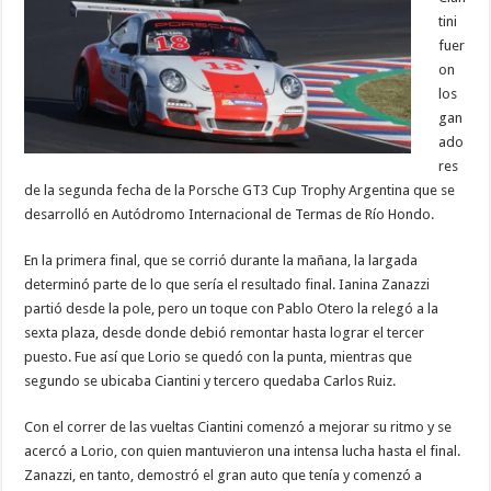
tini
fuer
on
los
gan
ado
res
de la segunda fecha de la Porsche GT3 Cup Trophy Argentina que se
desarrolló en Autódromo Internacional de Termas de Río Hondo.
En la primera final, que se corrió durante la mañana, la largada
determinó parte de lo que sería el resultado final. Ianina Zanazzi
partió desde la pole, pero un toque con Pablo Otero la relegó a la
sexta plaza, desde donde debió remontar hasta lograr el tercer
puesto. Fue así que Lorio se quedó con la punta, mientras que
segundo se ubicaba Ciantini y tercero quedaba Carlos Ruiz.
Con el correr de las vueltas Ciantini comenzó a mejorar su ritmo y se
acercó a Lorio, con quien mantuvieron una intensa lucha hasta el final.
Zanazzi, en tanto, demostró el gran auto que tenía y comenzó a