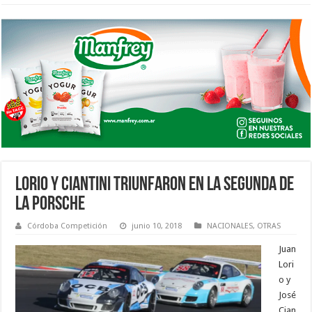
LORIO Y CIANTINI TRIUNFARON EN LA SEGUNDA DE
LA PORSCHE
Córdoba Competición
junio 10, 2018
NACIONALES
,
OTRAS
Juan
Lori
o y
José
Cian