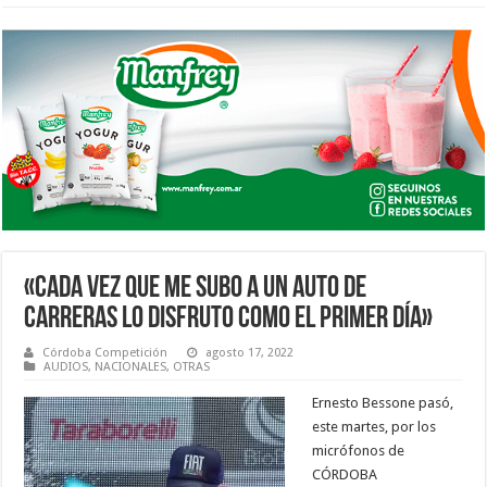
«CADA VEZ QUE ME SUBO A UN AUTO DE
CARRERAS LO DISFRUTO COMO EL PRIMER DÍA»
Córdoba Competición
agosto 17, 2022
AUDIOS
,
NACIONALES
,
OTRAS
Ernesto Bessone pasó,
este martes, por los
micrófonos de
CÓRDOBA