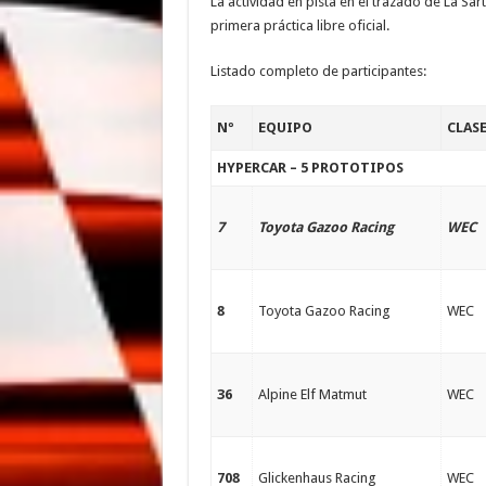
La actividad en pista en el trazado de La Sa
primera práctica libre oficial.
Listado completo de participantes:
Nº
EQUIPO
CLAS
HYPERCAR – 5 PROTOTIPOS
7
Toyota Gazoo Racing
WEC
8
Toyota Gazoo Racing
WEC
36
Alpine Elf Matmut
WEC
708
Glickenhaus Racing
WEC