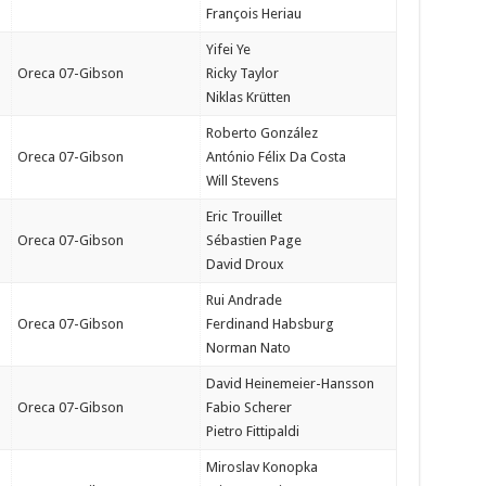
François Heriau
Yifei Ye
Oreca 07-Gibson
Ricky Taylor
Niklas Krütten
Roberto González
Oreca 07-Gibson
António Félix Da Costa
Will Stevens
Eric Trouillet
Oreca 07-Gibson
Sébastien Page
David Droux
Rui Andrade
Oreca 07-Gibson
Ferdinand Habsburg
Norman Nato
David Heinemeier-Hansson
Oreca 07-Gibson
Fabio Scherer
Pietro Fittipaldi
Miroslav Konopka