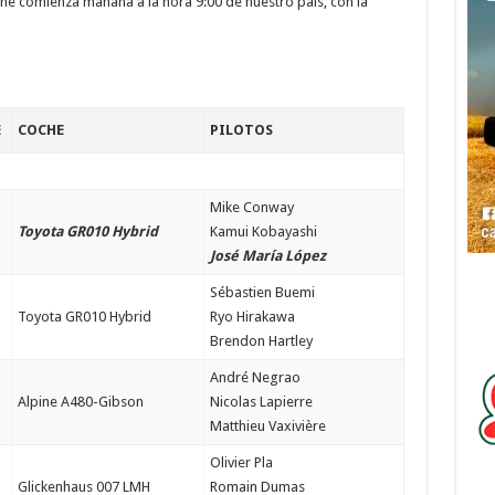
rthe comienza mañana a la hora 9:00 de nuestro país, con la
E
COCHE
PILOTOS
Mike Conway
Toyota GR010 Hybrid
Kamui Kobayashi
José María López
Sébastien Buemi
Toyota GR010 Hybrid
Ryo Hirakawa
Brendon Hartley
André Negrao
Alpine A480-Gibson
Nicolas Lapierre
Matthieu Vaxivière
Olivier Pla
Glickenhaus 007 LMH
Romain Dumas