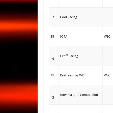
37
Cool Racing
38
JOTA
WEC
Graff Racing
40
41
RealTeam by WRT
WEC
Inter Europol Competition
43