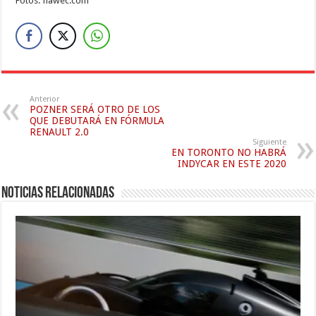
Fotos: fiawec.com
Anterior
POZNER SERÁ OTRO DE LOS
QUE DEBUTARÁ EN FÓRMULA
RENAULT 2.0
Siguiente
EN TORONTO NO HABRÁ
INDYCAR EN ESTE 2020
Noticias relacionadas