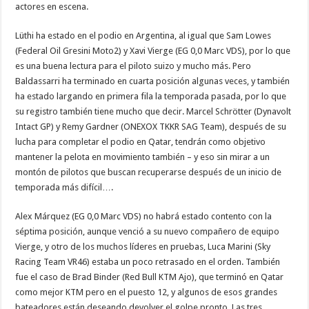
actores en escena.
Lüthi ha estado en el podio en Argentina, al igual que Sam Lowes
(Federal Oil Gresini Moto2) y Xavi Vierge (EG 0,0 Marc VDS), por lo que
es una buena lectura para el piloto suizo y mucho más. Pero
Baldassarri ha terminado en cuarta posición algunas veces, y también
ha estado largando en primera fila la temporada pasada, por lo que
su registro también tiene mucho que decir. Marcel Schrötter (Dynavolt
Intact GP) y Remy Gardner (ONEXOX TKKR SAG Team), después de su
lucha para completar el podio en Qatar, tendrán como objetivo
mantener la pelota en movimiento también – y eso sin mirar a un
montón de pilotos que buscan recuperarse después de un inicio de
temporada más difícil….
Alex Márquez (EG 0,0 Marc VDS) no habrá estado contento con la
séptima posición, aunque venció a su nuevo compañero de equipo
Vierge, y otro de los muchos líderes en pruebas, Luca Marini (Sky
Racing Team VR46) estaba un poco retrasado en el orden. También
fue el caso de Brad Binder (Red Bull KTM Ajo), que terminó en Qatar
como mejor KTM pero en el puesto 12, y algunos de esos grandes
bateadores están deseando devolver el golpe pronto. Las tres