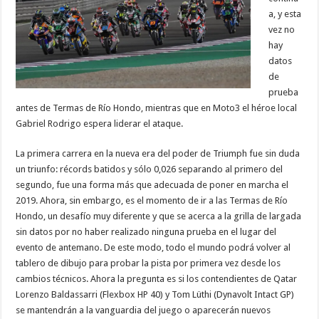
a, y esta
vez no
hay
datos
de
prueba
antes de Termas de Río Hondo, mientras que en Moto3 el héroe local
Gabriel Rodrigo espera liderar el ataque.
La primera carrera en la nueva era del poder de Triumph fue sin duda
un triunfo: récords batidos y sólo 0,026 separando al primero del
segundo, fue una forma más que adecuada de poner en marcha el
2019. Ahora, sin embargo, es el momento de ir a las Termas de Río
Hondo, un desafío muy diferente y que se acerca a la grilla de largada
sin datos por no haber realizado ninguna prueba en el lugar del
evento de antemano. De este modo, todo el mundo podrá volver al
tablero de dibujo para probar la pista por primera vez desde los
cambios técnicos. Ahora la pregunta es si los contendientes de Qatar
Lorenzo Baldassarri (Flexbox HP 40) y Tom Lüthi (Dynavolt Intact GP)
se mantendrán a la vanguardia del juego o aparecerán nuevos