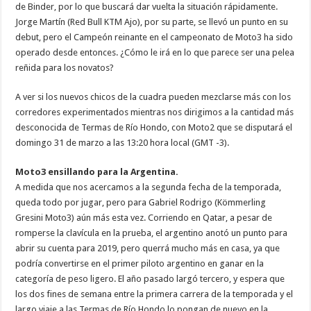
de Binder, por lo que buscará dar vuelta la situación rápidamente.
Jorge Martín (Red Bull KTM Ajo), por su parte, se llevó un punto en su
debut, pero el Campeón reinante en el campeonato de Moto3 ha sido
operado desde entonces. ¿Cómo le irá en lo que parece ser una pelea
reñida para los novatos?
A ver si los nuevos chicos de la cuadra pueden mezclarse más con los
corredores experimentados mientras nos dirigimos a la cantidad más
desconocida de Termas de Río Hondo, con Moto2 que se disputará el
domingo 31 de marzo a las 13:20 hora local (GMT -3).
Moto3 ensillando para la Argentina.
A medida que nos acercamos a la segunda fecha de la temporada,
queda todo por jugar, pero para Gabriel Rodrigo (Kömmerling
Gresini Moto3) aún más esta vez. Corriendo en Qatar, a pesar de
romperse la clavícula en la prueba, el argentino anotó un punto para
abrir su cuenta para 2019, pero querrá mucho más en casa, ya que
podría convertirse en el primer piloto argentino en ganar en la
categoría de peso ligero. El año pasado largó tercero, y espera que
los dos fines de semana entre la primera carrera de la temporada y el
largo viaje a las Termas de Río Hondo lo pongan de nuevo en la