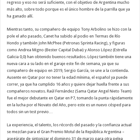
regreso y eso no será suficiente, con el objetivo de Argentina mucho
más alto, sobre todo porque es el único hombre de la parrilla que ya
ha ganado allí.
Mientras tanto, su compañero de equipo Tony Arbolino se hizo con la
pole el año pasado, Canet ha subido al podio en Termas de Río
Hondo y también John McPhee (Petronas Sprinta Racing), y figuras
como Andrea Migno (Bester Capital Dubai) y Alonso López (Estrella
Galicia 0,0) han obtenido buenos resultados. López también tiene una
nueva cara a su lado en el garaje este fin de semana, ya que su
compañero de equipo en 2019, Sergio García, se une a la contienda.
Ausente en Qatar por no tener la edad mínima, el español ya puede
correr, ya que ha cumplido 16 años y quiere dejar huella frente a sus
compañeros novatos. Raúl Fernández (Sama Qatar Angel Nieto Team)
fue el mejor debutante en Qatar en P7, tomando la punta rápidamente
en la lucha por el Novato del Año, pero este es un nuevo césped para
todos sin un test previo…
La experiencia, el talento, los récords del pasado y la confianza actual
se mezclan para el Gran Premio Motul de la República Argentina –
asegúrate de sintonizar el domingo 31 de marzo para otra pelea