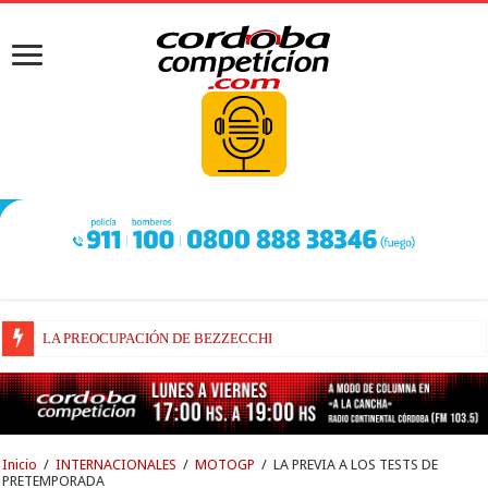
LA PREOCUPACIÓN DE BEZZECCHI
BEZZECCHI, RECUPERADO Y VELOZ
Inicio
/
INTERNACIONALES
/
MOTOGP
/
LA PREVIA A LOS TESTS DE
PRETEMPORADA