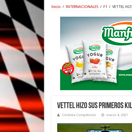
Inicio
/
INTERNACIONALES
/
F1
/
VETTEL HI
VETTEL HIZO SUS PRIMEROS K
Córdoba Competición
marzo 4, 2021