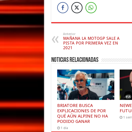
Anterior
MAÑANA LA MOTOGP SALE A
PISTA POR PRIMERA VEZ EN
2021
Noticias relacionadas
BRIATORE BUSCA
NEWE
EXPLICACIONES DE POR
FUTU
QUÉ AÚN ALPINE NO HA
1 se
PODIDO GANAR
1 día