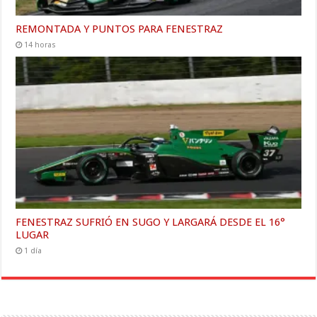
REMONTADA Y PUNTOS PARA FENESTRAZ
14 horas
FENESTRAZ SUFRIÓ EN SUGO Y LARGARÁ DESDE EL 16°
LUGAR
1 día