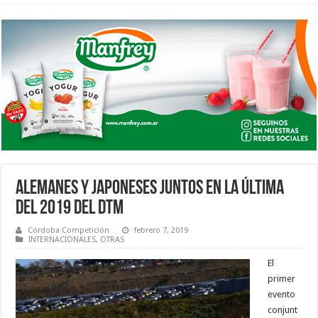
ALEMANES Y JAPONESES JUNTOS EN LA ÚLTIMA
DEL 2019 DEL DTM
Córdoba Competición
febrero 7, 2019
INTERNACIONALES
,
OTRAS
El
primer
evento
conjunt