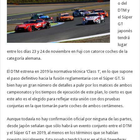
o del
DTM y
el Súper
GT
japonés
tendrá
lugar
entre los días 23 y 24 de noviembre en Fuji con catorce coches de la
categoría alemana.
El DTM estrena en 2019 la normativa técnica ‘Class 1’, en lo que supone
el paso definitivo hacia la fusión reglamentaria con el Súper GT. Si
bien hay un gran número de detalles a pulir por los matices de ambos
campeonatos y los tiempos de ejecución de este plan, lo cierto es que
este año es el elegido para reflejar esta unión con dos pruebas
conjuntas en la que tomarán parte coches de ambos certámenes.
Aunque todavía no hay confirmación oficial por ninguna de las partes,
desde Japón señalan que sólo habrá un evento conjunto entre el DTM
y el Súper GT en 2019, al menos en los términos que se habían
previsto inicialmente. Esta prueba tendrá lugar en el Fuji Speedway