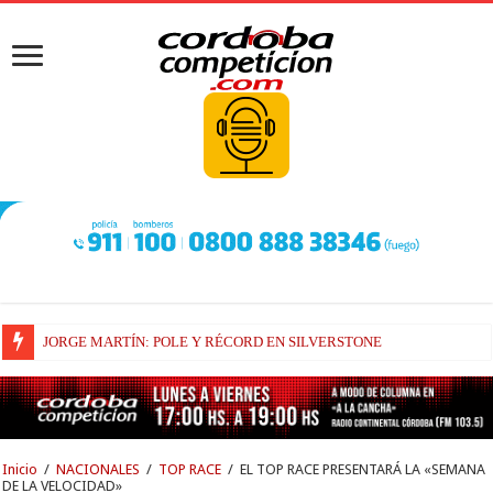
JORGE MARTÍN: POLE Y RÉCORD EN SILVERSTONE
LA PREOCUPACIÓN DE BEZZECCHI
Inicio
/
NACIONALES
/
TOP RACE
/
EL TOP RACE PRESENTARÁ LA «SEMANA
DE LA VELOCIDAD»