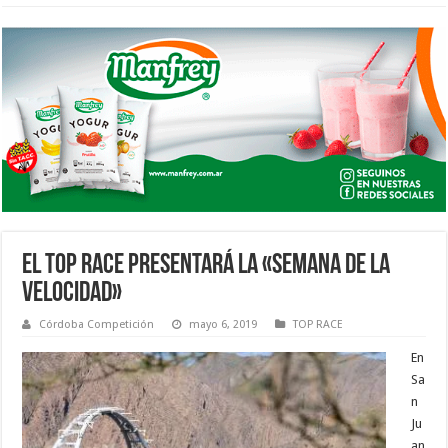
EL TOP RACE PRESENTARÁ LA «SEMANA DE LA
VELOCIDAD»
Córdoba Competición
mayo 6, 2019
TOP RACE
En
Sa
n
Ju
an