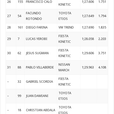
26
155
FRANCISCO CALO
1;27.606
1.751
KINETIC
FACUNDO
TOYOTA
27
54
1;27.649
1.794
ROTONDO
ETIOS
28
161
DIEGO FARINA
VW TREND
1;27.690
1.835
FIESTA
29
7
LUCAS YEROBI
1;28.058
2.203
KINETIC
FIESTA
30
62
JESUS SUGMAN
1;29.606
3.751
KINETIC
NISSAN
31
88
PABLO VILLABERDE
1;29.963
4.108
MARCH
FIESTA
–
32
GABRIEL SCORDIA
KINETIC
TOYOTA
–
99
JUAN DAMIANI
ETIOS
TOYOTA
–
18
CHRISTIAN ABDALA
ETIOS