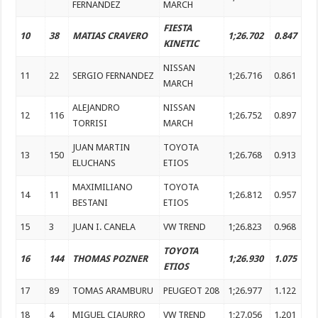
FERNANDEZ
MARCH
FIESTA
10
38
MATIAS CRAVERO
1;26.702
0.847
KINETIC
NISSAN
11
22
SERGIO FERNANDEZ
1;26.716
0.861
MARCH
ALEJANDRO
NISSAN
12
116
1;26.752
0.897
TORRISI
MARCH
JUAN MARTIN
TOYOTA
13
150
1;26.768
0.913
ELUCHANS
ETIOS
MAXIMILIANO
TOYOTA
14
11
1;26.812
0.957
BESTANI
ETIOS
15
3
JUAN I. CANELA
VW TREND
1;26.823
0.968
TOYOTA
16
144
THOMAS POZNER
1;26.930
1.075
ETIOS
17
89
TOMAS ARAMBURU
PEUGEOT 208
1;26.977
1.122
18
4
MIGUEL CIAURRO
VW TREND
1;27.056
1.201