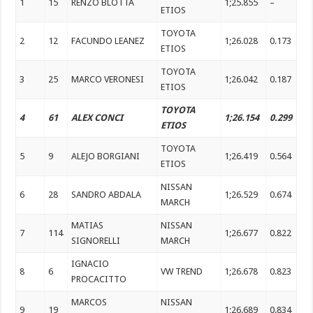
1
15
RENZO BLOTTA
1;25.855
–
ETIOS
TOYOTA
2
12
FACUNDO LEANEZ
1;26.028
0.173
ETIOS
TOYOTA
3
25
MARCO VERONESI
1;26.042
0.187
ETIOS
TOYOTA
4
61
ALEX CONCI
1;26.154
0.299
ETIOS
TOYOTA
5
9
ALEJO BORGIANI
1;26.419
0.564
ETIOS
NISSAN
6
28
SANDRO ABDALA
1;26.529
0.674
MARCH
MATIAS
NISSAN
7
114
1;26.677
0.822
SIGNORELLI
MARCH
IGNACIO
8
6
VW TREND
1;26.678
0.823
PROCACITTO
MARCOS
NISSAN
9
19
1;26.689
0.834