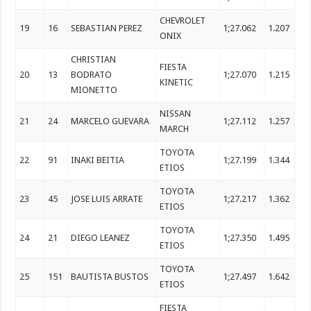
CHEVROLET
19
16
SEBASTIAN PEREZ
1;27.062
1.207
ONIX
CHRISTIAN
FIESTA
20
13
BODRATO
1;27.070
1.215
KINETIC
MIONETTO
NISSAN
21
24
MARCELO GUEVARA
1;27.112
1.257
MARCH
TOYOTA
22
91
INAKI BEITIA
1;27.199
1.344
ETIOS
TOYOTA
23
45
JOSE LUIS ARRATE
1;27.217
1.362
ETIOS
TOYOTA
24
21
DIEGO LEANEZ
1;27.350
1.495
ETIOS
TOYOTA
25
151
BAUTISTA BUSTOS
1;27.497
1.642
ETIOS
FIESTA