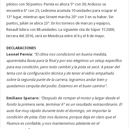
pilotos con 50 puntos. Pernía es ahora 5° con 30; Ardusso se
encuentra 6° con 25, Ledesma acumula 10 unidades para ocupar el
13° lugar, mientras que Sirvent marcha 20° con 3 en su haber. Sin
puntos, Julián se ubica 23°. En los torneos de marcas y equipos,
Renault lidera con 88 unidades. La siguiente cita de Súper TC2000,
tercera del 2016, será en Mendoza entre el 6 y el 8 de mayo.
DECLARACIONES
Leonel Pernía:
“El clima nos condicionó en buena medida,
aparentaba lluvia para la final y por eso elegimos un setup específico
para esa condición, pero todo cambió y la pista se secó. A pesar del
tema con la configuración técnica y de tener el vidrio empañado
sobre la segunda parte de la carrera, logramos andar bien y
quedamos cerquita del podio. Estamos en el buen camino”.
Emiliano Spataro:
“Después de romper el motor y largar desde el
fondo la primera serie, terminar 6° es un resultado extraordinario. El
auto fue muy rápido durante todo el domingo, sin importar la
condición de pista. Esto nos ilusiona, porque deja en claro que el
Fluence es confiable, y nos mantenemos adelante en el