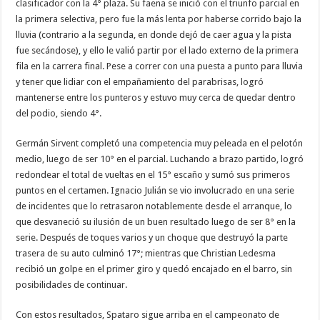
clasificador con la 4° plaza. Su faena se inició con el triunfo parcial en
la primera selectiva, pero fue la más lenta por haberse corrido bajo la
lluvia (contrario a la segunda, en donde dejó de caer agua y la pista
fue secándose), y ello le valió partir por el lado externo de la primera
fila en la carrera final. Pese a correr con una puesta a punto para lluvia
y tener que lidiar con el empañamiento del parabrisas, logró
mantenerse entre los punteros y estuvo muy cerca de quedar dentro
del podio, siendo 4°.
Germán Sirvent completó una competencia muy peleada en el pelotón
medio, luego de ser 10° en el parcial. Luchando a brazo partido, logró
redondear el total de vueltas en el 15° escaño y sumó sus primeros
puntos en el certamen. Ignacio Julián se vio involucrado en una serie
de incidentes que lo retrasaron notablemente desde el arranque, lo
que desvaneció su ilusión de un buen resultado luego de ser 8° en la
serie. Después de toques varios y un choque que destruyó la parte
trasera de su auto culminó 17°; mientras que Christian Ledesma
recibió un golpe en el primer giro y quedó encajado en el barro, sin
posibilidades de continuar.
Con estos resultados, Spataro sigue arriba en el campeonato de