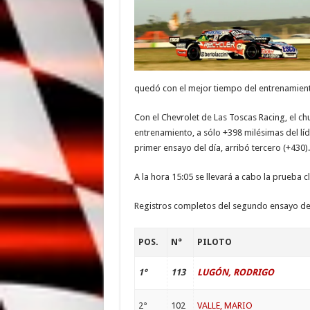
quedó con el mejor tiempo del entrenamiento,
Con el Chevrolet de Las Toscas Racing, el c
entrenamiento, a sólo +398 milésimas del líd
primer ensayo del día, arribó tercero (+430).
A la hora 15:05 se llevará a cabo la prueba c
Registros completos del segundo ensayo del
POS.
N°
PILOTO
1°
113
LUGÓN, RODRIGO
2°
102
VALLE, MARIO