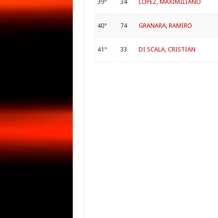
39°
34
LÓPEZ, MAXIMILIANO
40°
74
GRANARA, RAMIRO
41°
33
DI SCALA, CRISTIAN