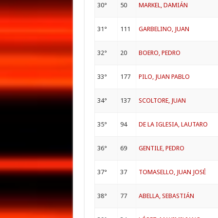
30°
50
MARKEL, DAMIÁN
31°
111
GARBELINO, JUAN
32°
20
BOERO, PEDRO
33°
177
PILO, JUAN PABLO
34°
137
SCOLTORE, JUAN
35°
94
DE LA IGLESIA, LAUTARO
36°
69
GENTILE, PEDRO
37°
37
TOMASELLO, JUAN JOSÉ
38°
77
ABELLA, SEBASTIÁN