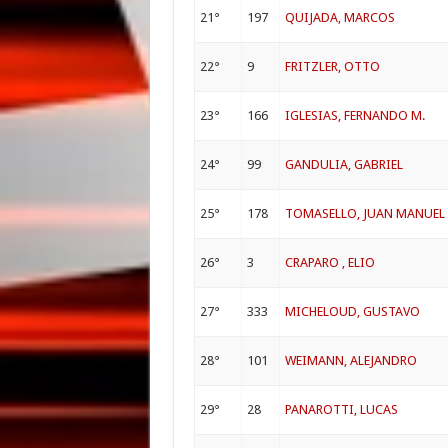
21°
197
QUIJADA, MARCOS
22°
9
FRITZLER, OTTO
23°
166
IGLESIAS, FERNANDO M.
24°
99
GANDULIA, GABRIEL
25°
178
TOMASELLO, JUAN MANUEL
26°
3
CRAPARO , ELIO
27°
333
MICHELOUD, GUSTAVO
28°
101
WEIMANN, ALEJANDRO
29°
28
PANAROTTI, LUCAS