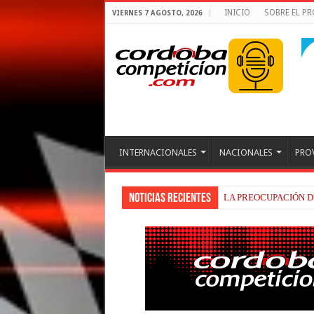
INICIO
SOBRE EL P
VIERNES 7 AGOSTO, 2026
INTERNACIONALES
NACIONALES
PRO
Noticias recientes
LA PREOCUPACIÓN D
BEZZECCHI, RECUP