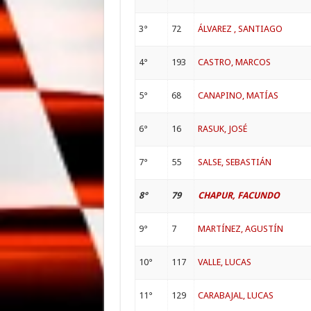
3°
72
ÁLVAREZ , SANTIAGO
4°
193
CASTRO, MARCOS
5°
68
CANAPINO, MATÍAS
6°
16
RASUK, JOSÉ
7°
55
SALSE, SEBASTIÁN
8°
79
CHAPUR, FACUNDO
9°
7
MARTÍNEZ, AGUSTÍN
10°
117
VALLE, LUCAS
11°
129
CARABAJAL, LUCAS