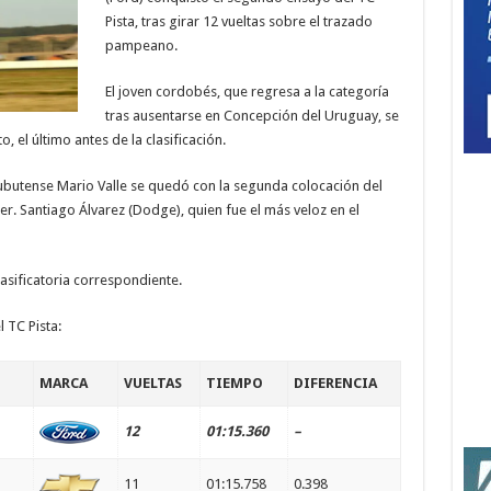
Pista, tras girar 12 vueltas sobre el trazado
pampeano.
El joven cordobés, que regresa a la categoría
tras ausentarse en Concepción del Uruguay, se
 el último antes de la clasificación.
hubutense Mario Valle se quedó con la segunda colocación del
er. Santiago Álvarez (Dodge), quien fue el más veloz en el
lasificatoria correspondiente.
 TC Pista:
MARCA
VUELTAS
TIEMPO
DIFERENCIA
12
01:15.360
–
11
01:15.758
0.398