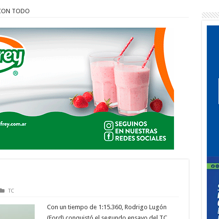
CON TODO
TC
Con un tiempo de 1:15.360, Rodrigo Lugón
(Ford) conquistó el segundo ensayo del TC