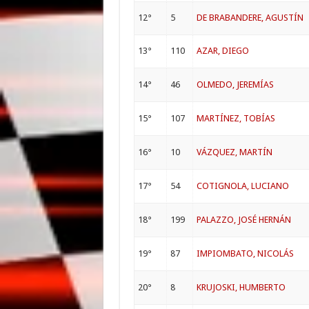
12°
5
DE BRABANDERE, AGUSTÍN
13°
110
AZAR, DIEGO
14°
46
OLMEDO, JEREMÍAS
15°
107
MARTÍNEZ, TOBÍAS
16°
10
VÁZQUEZ, MARTÍN
17°
54
COTIGNOLA, LUCIANO
18°
199
PALAZZO, JOSÉ HERNÁN
19°
87
IMPIOMBATO, NICOLÁS
20°
8
KRUJOSKI, HUMBERTO