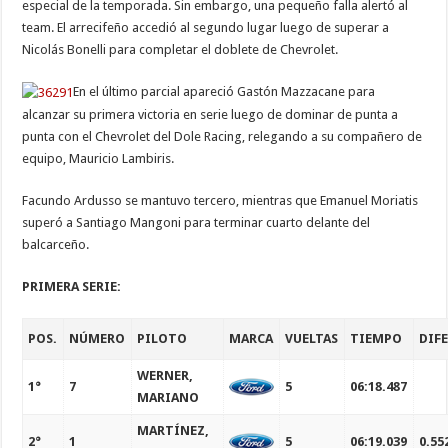
especial de la temporada. Sin embargo, una pequeño falla alertó al
team. El arrecifeño accedió al segundo lugar luego de superar a
Nicolás Bonelli para completar el doblete de Chevrolet.
En el último parcial apareció Gastón Mazzacane para
alcanzar su primera victoria en serie luego de dominar de punta a
punta con el Chevrolet del Dole Racing, relegando a su compañero de
equipo, Mauricio Lambiris.
Facundo Ardusso se mantuvo tercero, mientras que Emanuel Moriatis
superó a Santiago Mangoni para terminar cuarto delante del
balcarceño.
PRIMERA SERIE:
POS.
NÚMERO
PILOTO
MARCA
VUELTAS
TIEMPO
DIF
WERNER,
1°
7
5
06:18.487
MARIANO
MARTÍNEZ,
2°
1
5
06:19.039
0.55