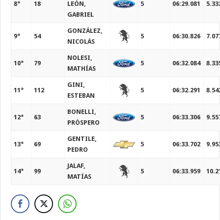
8°
18
LEÓN,
5
06:29.081
5.33
GABRIEL
GONZÁLEZ,
9°
54
5
06:30.826
7.07
NICOLÁS
NOLESI,
10°
79
5
06:32.084
8.33
MATHÍAS
GINI,
11°
112
5
06:32.291
8.54
ESTEBAN
BONELLI,
12°
63
5
06:33.306
9.55
PRÓSPERO
GENTILE,
13°
69
5
06:33.702
9.95
PEDRO
JALAF,
14°
99
5
06:33.959
10.2
MATÍAS