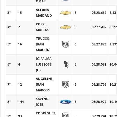
OMAR
ALTUNA,
3°
15
5
06:23.617
5.13
MARIANO
ROSSI,
4°
2
5
06:27.402
8.91
MATÍAS
TRUCCO,
5°
16
JUAN
5
06:27.878
9.39
MARTÍN
DI PALMA,
6°
4
LUÍS JOSÉ
5
06:28.531
10.0
(H)
ANGELINI,
7°
12
JUAN
5
06:28.706
10.2
MARCOS
SAVINO,
8°
144
5
06:28.977
10.4
JOSÉ
RODRÍGUEZ,
9°
93
5
06:29.241
10.7