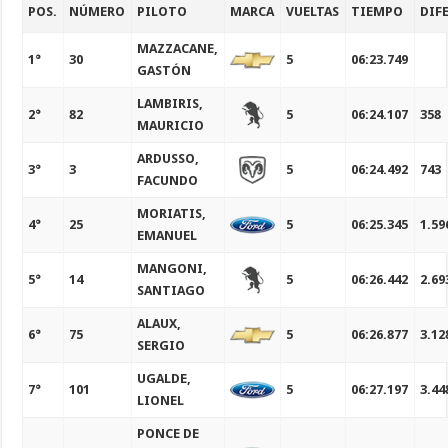
POS.
NÚMERO
PILOTO
MARCA
VUELTAS
TIEMPO
DIF
MAZZACANE,
1°
30
5
06:23.749
GASTÓN
LAMBIRIS,
2°
82
5
06:24.107
358
MAURICIO
ARDUSSO,
3°
3
5
06:24.492
743
FACUNDO
MORIATIS,
4°
25
5
06:25.345
1.59
EMANUEL
MANGONI,
5°
14
5
06:26.442
2.69
SANTIAGO
ALAUX,
6°
75
5
06:26.877
3.12
SERGIO
UGALDE,
7°
101
5
06:27.197
3.44
LIONEL
PONCE DE