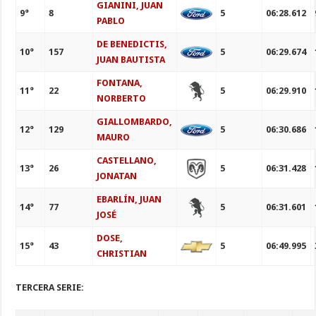
GIANINI, JUAN
9°
8
5
06:28.612
PABLO
DE BENEDICTIS,
10°
157
5
06:29.674
JUAN BAUTISTA
FONTANA,
11°
22
5
06:29.910
NORBERTO
GIALLOMBARDO,
12°
129
5
06:30.686
MAURO
CASTELLANO,
13°
26
5
06:31.428
JONATAN
EBARLÍN, JUAN
14°
77
5
06:31.601
JOSÉ
DOSE,
15°
43
5
06:49.995
CHRISTIAN
TERCERA SERIE: