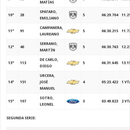
MATÍAS
SPATARO,
10°
28
5
06:29.704
11.2
EMILIANO
CAMPANERA,
11°
91
5
06:30.215
11.7
LAUREANO
SERRANO,
12°
40
5
06:30.763
12.2
MARTÍN
DE CARLO,
13°
113
5
06:31.645
13.1
DIEGO
URCERA,
14°
151
JOSÉ
4
05:23.422
1 VT
MANUEL
SOTRO,
15°
107
3
03:49.823
2 VT
LEONEL
SEGUNDA SERIE: