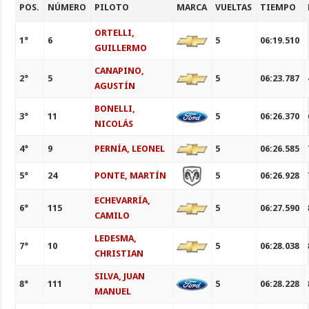
POS.
NÚMERO
PILOTO
MARCA
VUELTAS
TIEMPO
ORTELLI,
1°
6
5
06:19.510
GUILLERMO
CANAPINO,
2°
5
5
06:23.787
AGUSTÍN
BONELLI,
3°
11
5
06:26.370
NICOLÁS
4°
9
PERNÍA, LEONEL
5
06:26.585
5°
24
PONTE, MARTÍN
5
06:26.928
ECHEVARRÍA,
6°
115
5
06:27.590
CAMILO
LEDESMA,
7°
10
5
06:28.038
CHRISTIAN
SILVA, JUAN
8°
111
5
06:28.228
MANUEL