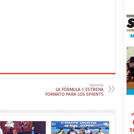
flecha
disminuir
arriba/abajo
el
para
volumen.
aumentar
o
disminuir
el
volumen.
Siguiente
LA FÓRMULA 1 ESTRENA
FORMATO PARA LOS SPRINTS