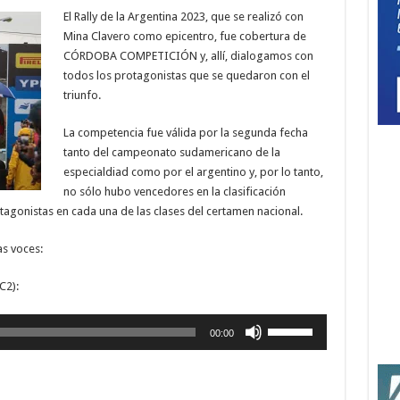
El Rally de la Argentina 2023, que se realizó con
Mina Clavero como epicentro, fue cobertura de
CÓRDOBA COMPETICIÓN y, allí, dialogamos con
todos los protagonistas que se quedaron con el
triunfo.
La competencia fue válida por la segunda fecha
tanto del campeonato sudamericano de la
especialdiad como por el argentino y, por lo tanto,
no sólo hubo vencedores en la clasificación
agonistas en cada una de las clases del certamen nacional.
as voces:
C2):
Utiliza
00:00
las
teclas
de