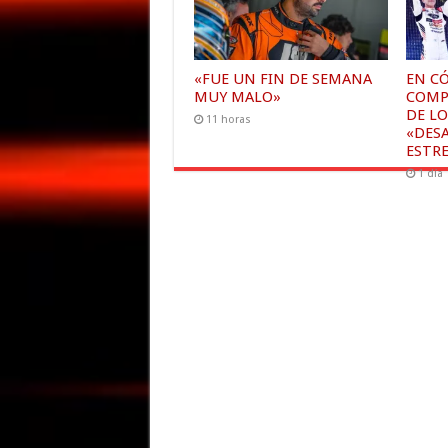
«FUE UN FIN DE SEMANA
EN C
MUY MALO»
COMP
DE LO
11 horas
«DESA
ESTRE
1 día