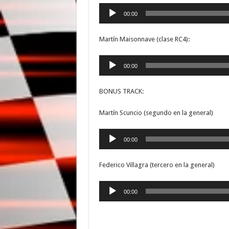
Reproductor
00:00
de
audio
Martín Maisonnave (clase RC4):
Reproductor
00:00
de
audio
BONUS TRACK:
Martín Scuncio (segundo en la general)
Reproductor
00:00
de
audio
Federico Villagra (tercero en la general)
Reproductor
00:00
de
audio