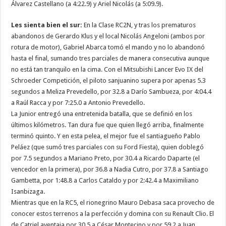
Álvarez Castellano (a 4:22.9) y Ariel Nicolás (a 5:09.9).
Les sienta bien el sur:
En la Clase RC2N, y tras los prematuros
abandonos de Gerardo Klus y el local Nicolás Angeloni (ambos por
rotura de motor), Gabriel Abarca tomó el mando y no lo abandonó
hasta el final, sumando tres parciales de manera consecutiva aunque
no está tan tranquilo en la cima. Con el Mitsubishi Lancer Evo IX del
Schroeder Competición, el piloto sanjuanino supera por apenas 5.3
segundos a Meliza Prevedello, por 32.8 a Darío Sambueza, por 4:04.4
a Raúl Racca y por 7:25.0 a Antonio Prevedello.
La Junior entregó una entretenida batalla, que se definió en los
últimos kilómetros. Tan dura fue que quien llegó arriba, finalmente
terminó quinto. Y en esta pelea, el mejor fue el santiagueño Pablo
Peláez (que sumó tres parciales con su Ford Fiesta), quien doblegó
por 7.5 segundos a Mariano Preto, por 30.4 a Ricardo Daparte (el
vencedor en la primera), por 36.8 a Nadia Cutro, por 37.8 a Santiago
Gambetta, por 1:48.8 a Carlos Cataldo y por 2:42.4 a Maximiliano
Isanbizaga.
Mientras que en la RC5, el rionegrino Mauro Debasa saca provecho de
conocer estos terrenos a la perfección y domina con su Renault Clio. El
de Catriel aventaja por 30.5 a César Montecino y por 59.2 a Juan