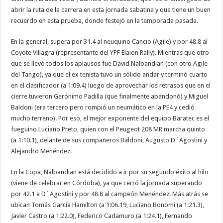
abrir la ruta de la carrera en esta jornada sabatina y que tiene un buen
recuerdo en esta prueba, donde festejó en la temporada pasada.
En la general, supera por 31.4 al neuquino Cancio (Agile) y por 48.8 al
Coyote Villagra (representante del YPF Elaion Rally). Mientras que otro
que se llevó todos los aplausos fue David Nalbandian (con otro Agile
del Tango), ya que el ex tenista tuvo un sólido andar y terminó cuarto
en el clasificador (a 1:09.4) luego de aprovechar los retrasos que en el
cierre tuvieron Gerónimo Padilla (que finalmente abandonó) y Miguel
Baldoni (era tercero pero rompió un neumático en la PE4 y cedió
mucho terreno). Por eso, el mejor exponente del equipo Baratec es el
fueguino Luciano Preto, quien con el Peugeot 208 MR marcha quinto
(a 1:10.1), delante de sus compañeros Baldoni, Augusto D´Agostini y
Alejandro Menéndez.
En la Copa, Nalbandian está decidido a ir por su segundo éxito al hilo
(viene de celebrar en Córdoba), ya que cerró la jornada superando
por 42.1 a D´Agostini y por 48.8 al campeón Menéndez. Más atrás se
ubican Tomás García Hamilton (a 1:06.19, Luciano Bonomi (a 1:21.3),
Javier Castro (a 1:22.0), Federico Cadamuro (a 1:24.1), Fernando