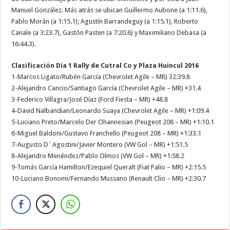
Manuel González. Más atrás se ubican Guillermo Aubone (a 1:11.6),
Pablo Morán (a 1:15.1); Agustín Barrandeguy (a 1:15.1), Roberto
Canale (a 3:23.7), Gastón Pasten (a 7:20.6) y Maximiliano Debasa (a
16:44.3).
Clasificación Día 1 Rally de Cutral Co y Plaza Huincul 2016
1-Marcos Ligato/Rubén García (Chevrolet Agile – MR) 32:39.8
2-Alejandro Cancio/Santiago García (Chevrolet Agile – MR) +31.4
3-Federico Villagra/José Díaz (Ford Fiesta – MR) +48.8
4-David Nalbandian/Leonardo Suaya (Chevrolet Agile – MR) +1:09.4
5-Luciano Preto/Marcelo Der Ohannesian (Peugeot 208 – MR) +1:10.1
6-Miguel Baldoni/Gustavo Franchello (Peugeot 208 – MR) +1:33.1
7-Augusto D´Agostini/Javier Montero (VW Gol – MR) +1:51.5
8-Alejandro Menéndez/Pablo Olmos (VW Gol – MR) +1:58.2
9-Tomás García Hamilton/Ezequiel Queralt (Fiat Palio – MR) +2:15.5
10-Luciano Bonomi/Fernando Mussano (Renault Clio – MR) +2:30.7