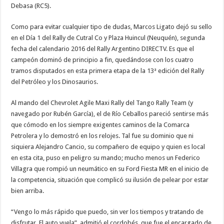
Debasa (RC5).
Como para evitar cualquier tipo de dudas, Marcos Ligato dejó su sello
en el Día 1 del Rally de Cutral Co y Plaza Huincul (Neuquén), segunda
fecha del calendario 2016 del Rally Argentino DIRECTV. Es que el
campeón dominó de principio a fin, quedándose con los cuatro
tramos disputados en esta primera etapa de la 13ª edición del Rally
del Petróleo y los Dinosaurios.
Al mando del Chevrolet Agile Maxi Rally del Tango Rally Team (y
navegado por Rubén García), el de Río Ceballos pareció sentirse más
que cómodo en los siempre exigentes caminos de la Comarca
Petrolera y lo demostró en los relojes. Tal fue su dominio que ni
siquiera Alejandro Cancio, su compañero de equipo y quien es local
en esta cita, puso en peligro su mando; mucho menos un Federico
Villagra que rompió un neumático en su Ford Fiesta MR en el inicio de
la competencia, situación que complicó su ilusión de pelear por estar
bien arriba.
“Vengo lo más rápido que puedo, sin ver los tiempos y tratando de
disfrutar. El auto vuela”, admitió el cordobés, que fue el encargado de