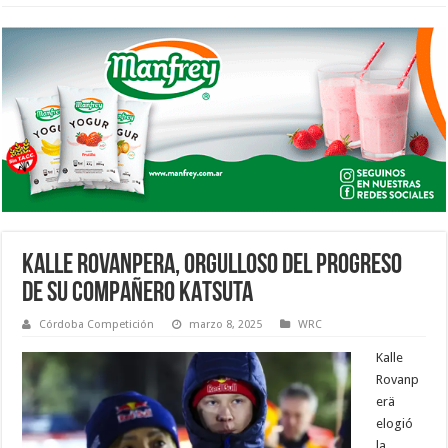
KALLE ROVANPERA, ORGULLOSO DEL PROGRESO
DE SU COMPAÑERO KATSUTA
Córdoba Competición
marzo 8, 2025
WRC
Kalle
Rovanp
erä
elogió
la