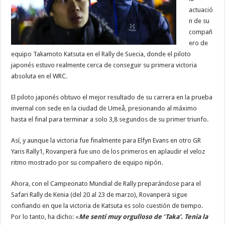
actuació
n de su
compañ
ero de
equipo Takamoto Katsuta en el Rally de Suecia, donde el piloto
japonés estuvo realmente cerca de conseguir su primera victoria
absoluta en el WRC.
El piloto japonés obtuvo el mejor resultado de su carrera en la prueba
invernal con sede en la ciudad de Umeå, presionando al máximo
hasta el final para terminar a solo 3,8 segundos de su primer triunfo.
Así, y aunque la victoria fue finalmente para Elfyn Evans en otro GR
Yaris Rally1, Rovanperä fue uno de los primeros en aplaudir el veloz
ritmo mostrado por su compañero de equipo nipón.
Ahora, con el Campeonato Mundial de Rally preparándose para el
Safari Rally de Kenia (del 20 al 23 de marzo), Rovanperä sigue
confiando en que la victoria de Katsuta es solo cuestión de tiempo.
Por lo tanto, ha dicho: «
Me sentí muy orgulloso de ‘Taka’. Tenía la