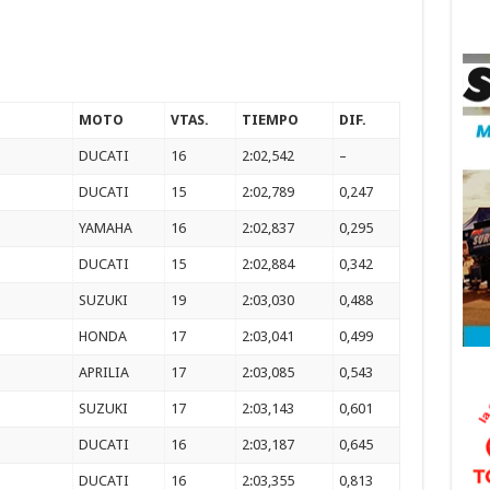
MOTO
VTAS.
TIEMPO
DIF.
DUCATI
16
2:02,542
–
DUCATI
15
2:02,789
0,247
YAMAHA
16
2:02,837
0,295
DUCATI
15
2:02,884
0,342
SUZUKI
19
2:03,030
0,488
HONDA
17
2:03,041
0,499
APRILIA
17
2:03,085
0,543
SUZUKI
17
2:03,143
0,601
DUCATI
16
2:03,187
0,645
DUCATI
16
2:03,355
0,813