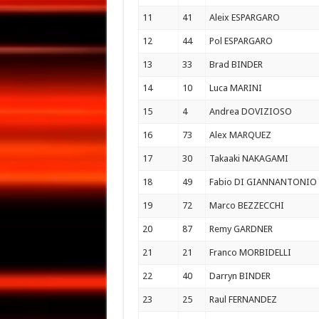
11
41
Aleix ESPARGARO
12
44
Pol ESPARGARO
13
33
Brad BINDER
14
10
Luca MARINI
15
4
Andrea DOVIZIOSO
16
73
Alex MARQUEZ
17
30
Takaaki NAKAGAMI
18
49
Fabio DI GIANNANTONIO
19
72
Marco BEZZECCHI
20
87
Remy GARDNER
21
21
Franco MORBIDELLI
22
40
Darryn BINDER
23
25
Raul FERNANDEZ