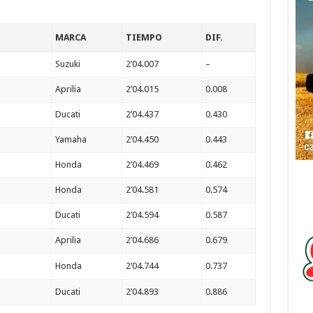
MARCA
TIEMPO
DIF.
Suzuki
2’04.007
–
Aprilia
2’04.015
0.008
Ducati
2’04.437
0.430
Yamaha
2’04.450
0.443
Honda
2’04.469
0.462
Honda
2’04.581
0.574
Ducati
2’04.594
0.587
Aprilia
2’04.686
0.679
Honda
2’04.744
0.737
Ducati
2’04.893
0.886