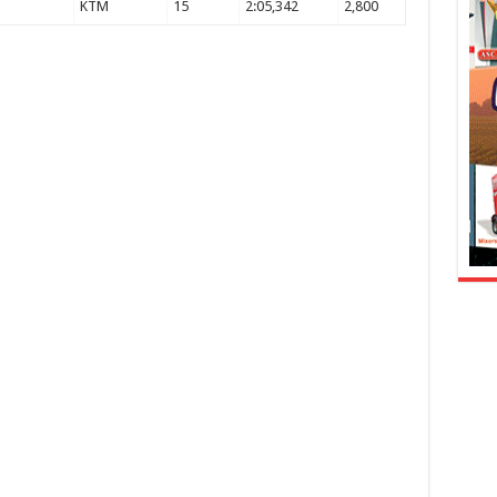
KTM
15
2:05,342
2,800