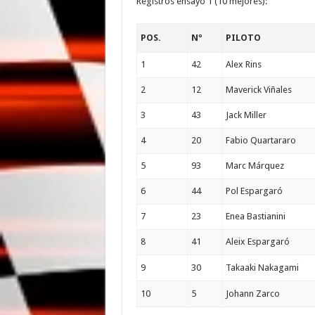
Registros ensayo 1 (10 mejores):
POS.
Nº
PILOTO
1
42
Alex Rins
2
12
Maverick Viñales
3
43
Jack Miller
4
20
Fabio Quartararo
5
93
Marc Márquez
6
44
Pol Espargaró
7
23
Enea Bastianini
8
41
Aleix Espargaró
9
30
Takaaki Nakagami
10
5
Johann Zarco