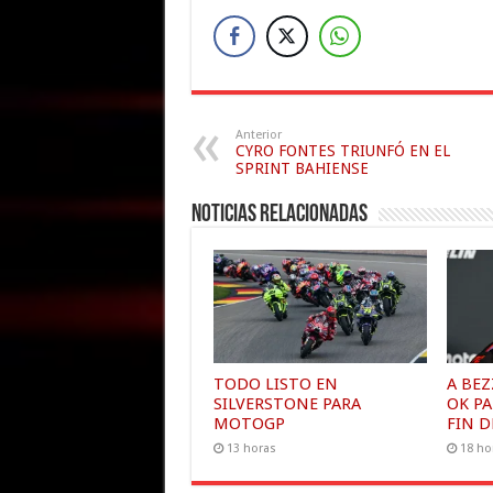
Anterior
CYRO FONTES TRIUNFÓ EN EL
SPRINT BAHIENSE
Noticias relacionadas
TODO LISTO EN
A BEZ
SILVERSTONE PARA
OK P
MOTOGP
FIN 
13 horas
18 ho