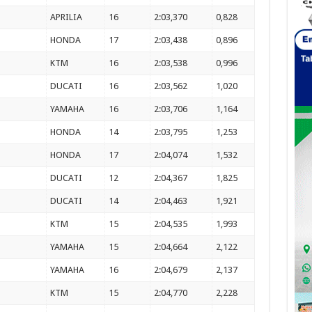
APRILIA
16
2:03,370
0,828
HONDA
17
2:03,438
0,896
KTM
16
2:03,538
0,996
DUCATI
16
2:03,562
1,020
YAMAHA
16
2:03,706
1,164
HONDA
14
2:03,795
1,253
HONDA
17
2:04,074
1,532
DUCATI
12
2:04,367
1,825
DUCATI
14
2:04,463
1,921
KTM
15
2:04,535
1,993
YAMAHA
15
2:04,664
2,122
YAMAHA
16
2:04,679
2,137
KTM
15
2:04,770
2,228