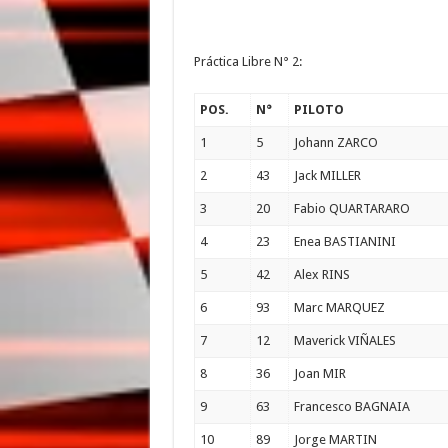
Práctica Libre N° 2:
POS.
N°
PILOTO
1
5
Johann ZARCO
2
43
Jack MILLER
3
20
Fabio QUARTARARO
4
23
Enea BASTIANINI
5
42
Alex RINS
6
93
Marc MARQUEZ
7
12
Maverick VIÑALES
8
36
Joan MIR
9
63
Francesco BAGNAIA
10
89
Jorge MARTIN