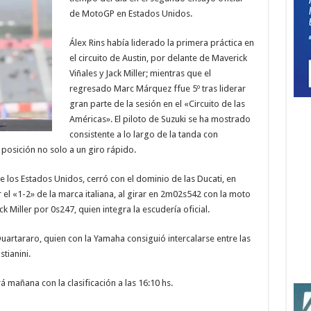
de MotoGP en Estados Unidos.
Álex Rins había liderado la primera práctica en
el circuito de Austin, por delante de Maverick
Viñales y Jack Miller; mientras que el
regresado Marc Márquez ffue 5º tras liderar
gran parte de la sesión en el «Circuito de las
Américas». El piloto de Suzuki se ha mostrado
consistente a lo largo de la tanda con
posición no solo a un giro rápido.
e los Estados Unidos, cerró con el dominio de las Ducati, en
el «1-2» de la marca italiana, al girar en 2m02s542 con la moto
k Miller por 0s247, quien integra la escudería oficial.
artararo, quien con la Yamaha consiguió intercalarse entre las
tianini.
 mañana con la clasificación a las 16:10 hs.