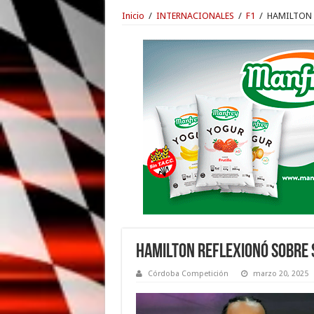
Inicio
/
INTERNACIONALES
/
F1
/
HAMILTON 
HAMILTON REFLEXIONÓ SOBRE 
Córdoba Competición
marzo 20, 2025