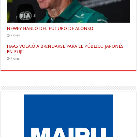
NEWEY HABLÓ DEL FUTURO DE ALONSO
7 días
HAAS VOLVIÓ A BRINDARSE PARA EL PÚBLICO JAPONÉS
EN FUJI
7 días