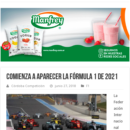
COMIENZA A APARECER LA FÓRMULA 1 DE 2021
Córdoba Competición
junio 27, 2018
F1
La
Feder
ación
Inter
nacio
nal