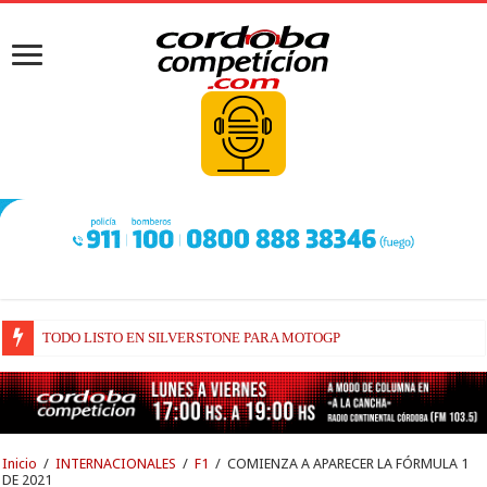
TODO LISTO EN SILVERSTONE PARA MOTOGP
BRIATORE BUSCA EXPLICACIONES DE POR QUÉ AÚN ALPINE NO H
Inicio
/
INTERNACIONALES
/
F1
/
COMIENZA A APARECER LA FÓRMULA 1
DE 2021