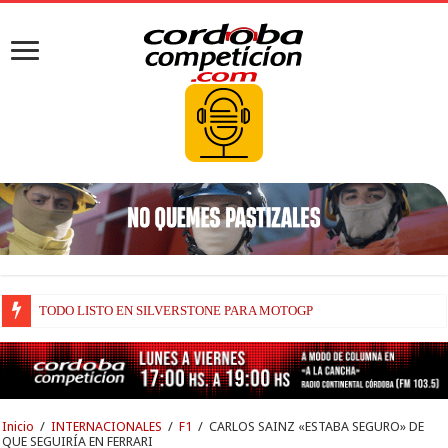
TODO LISTO EN SILVERSTONE PARA MOTOGP
BRIATORE BUSCA EXPLICACIONES DE POR QUÉ AÚN ALPINE NO H
Inicio
/
INTERNACIONALES
/
F1
/
CARLOS SAINZ «ESTABA SEGURO» DE
QUE SEGUIRÍA EN FERRARI