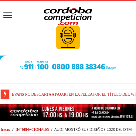
EVANS NO DESCARTA A PAJARI EN LA PELEA POR EL TÍTULO DEL W
RAÚL FERNÁNDEZ Y TRACKHOUSE, A CONTINUIDAD
Inicio
/
INTERNACIONALES
/
AUDI MOSTRÓ SUS DISEÑOS 2020 DEL DTM