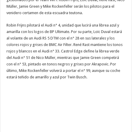
Müller, Jamie Green y Mike Rockenfeller serán los pilotos para el
venidero certamen de esta escuadra teutona.
Robin Frijns pilotará el Audi n° 4, unidad que lucirá una librea azul y
amarilla con los logos de BP Ultimate. Por su parte, Loïc Duval estará
al volante de un Audi RS 5 DTM con el n° 28 en sus laterales y los
colores rojos y grises de BMC Air Filter. René Rast mantiene los tonos
rojos y blancos en el Audi n° 33. Castrol Edge define la librea verde
del Audi n° 51 de Nico Müller, mientras que Jamie Green competirá
con el n° 53, pintado en tonos negros y grises por Akrapovic. Por
último, Mike Rockenfeller volverá a portar el n° 99, aunque su coche
estará teñido de amarillo y azul por Twin Busch.