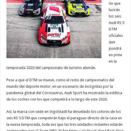
ón que
lucirán
los seis
Audi RS 5
DTM
oficiales
que
pondrá
en pista
en la
temporada 2020 del campeonato de turismo alemán.
Pese a que el DTM se mueve, como el resto de campeonatos del
mundo del deporte motor, en un escenario de incógnitas por la
pandemia global del Coronavirus, Audi Sport ha mostrado la estética
de los coches con los que competirá a lo largo de este 2020.
Así, la marca con sede en Ingolstadt ha desvelado los colores de los
seis RS 5 DTM que competirán bajo el paraguas directo de la casa en
la nueva temporada, toda vez que las tres unidades restantes estarán
gestionados por el Team WRT. Robin Frijns, Loïc Duval, René Rast, Nico