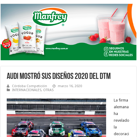
AUDI MOSTRÓ SUS DISEÑOS 2020 DEL DTM
Córdoba Competición
marzo 16, 2020
INTERNACIONALES
,
OTRAS
La firma
alemana
ha
revelado
la
decoraci