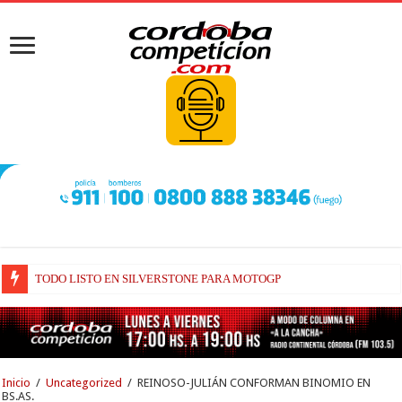
TODO LISTO EN SILVERSTONE PARA MOTOGP
BRIATORE BUSCA EXPLICACIONES DE POR QUÉ AÚN ALPINE NO H
Inicio
/
Uncategorized
/
REINOSO-JULIÁN CONFORMAN BINOMIO EN
BS.AS.