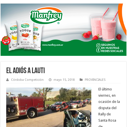
EL ADIÓS A LAUTI
Córdoba Competición
mayo 15, 2018
PROVINCIALES
El último
viernes, en
ocasión de la
disputa del
Rally de
Santa Rosa
de