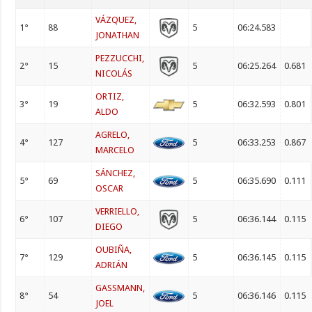
VÁZQUEZ,
1°
88
5
06:24.583
JONATHAN
PEZZUCCHI,
2°
15
5
06:25.264
0.681
NICOLÁS
ORTIZ,
3°
19
5
06:32.593
0.801
ALDO
AGRELO,
4°
127
5
06:33.253
0.867
MARCELO
SÁNCHEZ,
5°
69
5
06:35.690
0.111
OSCAR
VERRIELLO,
6°
107
5
06:36.144
0.115
DIEGO
OUBIÑA,
7°
129
5
06:36.145
0.115
ADRIÁN
GASSMANN,
8°
54
5
06:36.146
0.115
JOEL