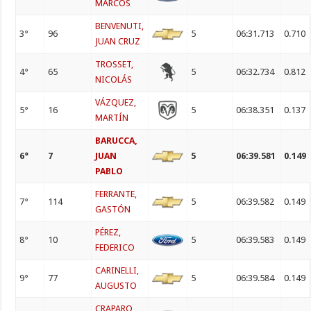
MARCOS
BENVENUTI,
3°
96
5
06:31.713
0.710
JUAN CRUZ
TROSSET,
4°
65
5
06:32.734
0.812
NICOLÁS
VÁZQUEZ,
5°
16
5
06:38.351
0.137
MARTÍN
BARUCCA,
6°
7
JUAN
5
06:39.581
0.149
PABLO
FERRANTE,
7°
114
5
06:39.582
0.149
GASTÓN
PÉREZ,
8°
10
5
06:39.583
0.149
FEDERICO
CARINELLI,
9°
77
5
06:39.584
0.149
AUGUSTO
CRAPARO ,