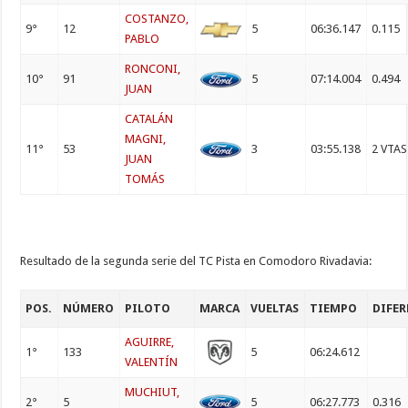
COSTANZO,
9°
12
5
06:36.147
0.115
PABLO
RONCONI,
10°
91
5
07:14.004
0.494
JUAN
CATALÁN
MAGNI,
11°
53
3
03:55.138
2 VTAS
JUAN
TOMÁS
Resultado de la segunda serie del TC Pista en Comodoro Rivadavia:
POS.
NÚMERO
PILOTO
MARCA
VUELTAS
TIEMPO
DIFER
AGUIRRE,
1°
133
5
06:24.612
VALENTÍN
MUCHIUT,
2°
5
5
06:27.773
0.316