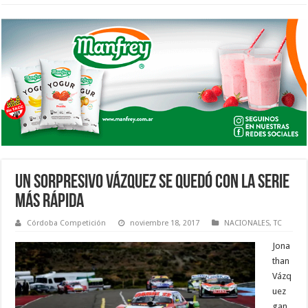
UN SORPRESIVO VÁZQUEZ SE QUEDÓ CON LA SERIE
MÁS RÁPIDA
Córdoba Competición
noviembre 18, 2017
NACIONALES
,
TC
Jona
than
Vázq
uez
gan