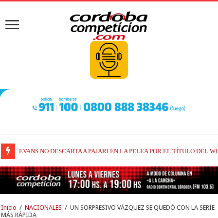
EVANS NO DESCARTA A PAJARI EN LA PELEA POR EL TÍTULO DEL W
RAÚL FERNÁNDEZ Y TRACKHOUSE, A CONTINUIDAD
Inicio
/
NACIONALES
/
UN SORPRESIVO VÁZQUEZ SE QUEDÓ CON LA SERIE
MÁS RÁPIDA