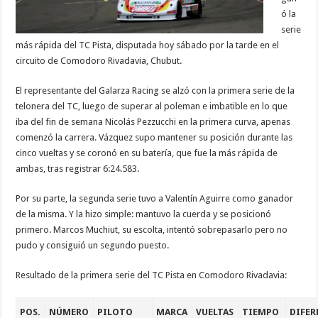
ó la
serie
más rápida del TC Pista, disputada hoy sábado por la tarde en el
circuito de Comodoro Rivadavia, Chubut.
El representante del Galarza Racing se alzó con la primera serie de la
telonera del TC, luego de superar al poleman e imbatible en lo que
iba del fin de semana Nicolás Pezzucchi en la primera curva, apenas
comenzó la carrera. Vázquez supo mantener su posición durante las
cinco vueltas y se coronó en su batería, que fue la más rápida de
ambas, tras registrar 6:24.583.
Por su parte, la segunda serie tuvo a Valentín Aguirre como ganador
de la misma. Y la hizo simple: mantuvo la cuerda y se posicionó
primero. Marcos Muchiut, su escolta, intentó sobrepasarlo pero no
pudo y consiguió un segundo puesto.
Resultado de la primera serie del TC Pista en Comodoro Rivadavia:
POS.
NÚMERO
PILOTO
MARCA
VUELTAS
TIEMPO
DIFER