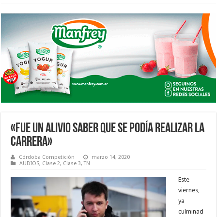
«FUE UN ALIVIO SABER QUE SE PODÍA REALIZAR LA
CARRERA»
Córdoba Competición
marzo 14, 2020
AUDIOS
,
Clase 2
,
Clase 3
,
TN
Este
viernes,
ya
culminad