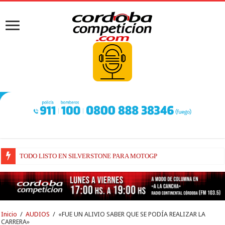
TODO LISTO EN SILVERSTONE PARA MOTOGP
BRIATORE BUSCA EXPLICACIONES DE POR QUÉ AÚN ALPINE NO H
Inicio
/
AUDIOS
/
«FUE UN ALIVIO SABER QUE SE PODÍA REALIZAR LA
CARRERA»