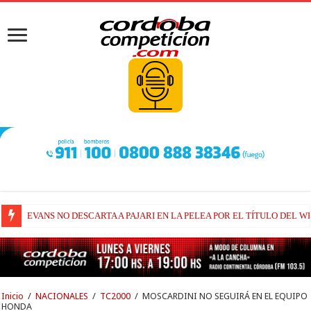
EVANS NO DESCARTA A PAJARI EN LA PELEA POR EL TÍTULO DEL W
RAÚL FERNÁNDEZ Y TRACKHOUSE, A CONTINUIDAD
Inicio
/
NACIONALES
/
TC2000
/
MOSCARDINI NO SEGUIRÁ EN EL EQUIPO
HONDA