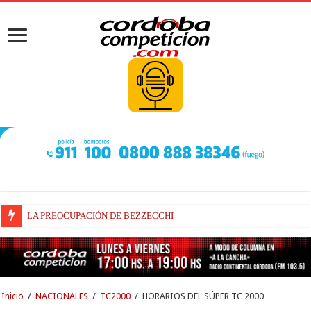
LA PREOCUPACIÓN DE BEZZECCHI
BEZZECCHI, RECUPERADO Y VELOZ
Inicio
/
NACIONALES
/
TC2000
/
HORARIOS DEL SÚPER TC 2000