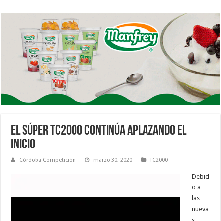
EL SÚPER TC2000 CONTINÚA APLAZANDO EL
INICIO
Córdoba Competición
marzo 30, 2020
TC2000
Debid
o a
las
nueva
s