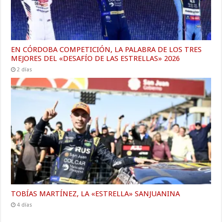
EN CÓRDOBA COMPETICIÓN, LA PALABRA DE LOS TRES
MEJORES DEL «DESAFÍO DE LAS ESTRELLAS» 2026
2 días
TOBÍAS MARTÍNEZ, LA «ESTRELLA» SANJUANINA
4 días