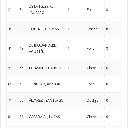
DE LA IGLESIA,
2°
94
1
Ford
8
LAUTARO
3°
56
TODINO, GERMÁN
1
Torino
8
DE BRABANDERE,
4°
18
1
Ford
8
AGUSTÍN
5°
55
IRIBARNE, FEDERICO
1
Chevrolet
8
6°
4
LONDERO, AYRTON
Ford
0
7°
72
ÁLVAREZ , SANTIAGO
Dodge
0
8°
81
CARABAJAL, LUCAS
Chevrolet
0