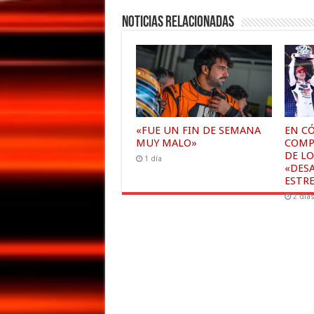
Noticias relacionadas
«FUE UN FIN DE SEMANA
EN C
MUY MALO»
COMP
DE LO
1 día
«DESA
ESTRE
2 día