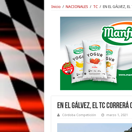
Inicio
/
NACIONALES
/
TC
/
EN EL GÁLVEZ, E
EN EL GÁLVEZ, EL TC CORRERÁ 
Córdoba Competición
marzo 1, 2021