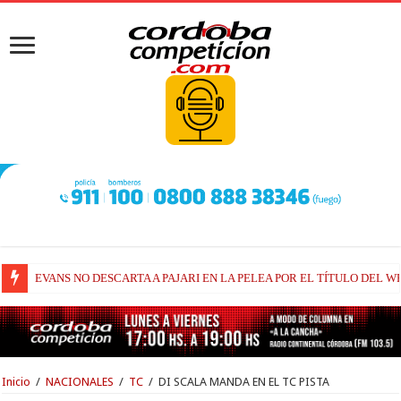
EVANS NO DESCARTA A PAJARI EN LA PELEA POR EL TÍTULO DEL W
RAÚL FERNÁNDEZ Y TRACKHOUSE, A CONTINUIDAD
Inicio
/
NACIONALES
/
TC
/
DI SCALA MANDA EN EL TC PISTA