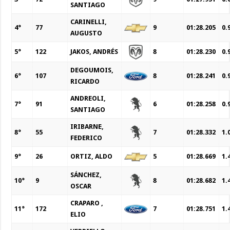
SANTIAGO
CARINELLI,
4°
77
9
01:28.205
0.
AUGUSTO
5°
122
JAKOS, ANDRÉS
8
01:28.230
0.
DEGOUMOIS,
6°
107
8
01:28.241
0.
RICARDO
ANDREOLI,
7°
91
6
01:28.258
0.
SANTIAGO
IRIBARNE,
8°
55
7
01:28.332
1.
FEDERICO
9°
26
ORTIZ, ALDO
5
01:28.669
1.
SÁNCHEZ,
10°
9
8
01:28.682
1.
OSCAR
CRAPARO ,
11°
172
7
01:28.751
1.
ELIO