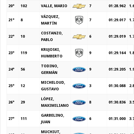
20°
102
VALLE, MARIO
7
01:28.962
1.
VÁZQUEZ,
21°
8
7
01:29.017
1.
MARTÍN
COSTANZO,
22°
10
6
01:29.019
1.
PABLO
KRUJOSKI,
23°
119
9
01:29.164
1.
HUMBERTO
TODINO,
24°
56
9
01:29.205
1.
GERMÁN
MICHELOUD,
25°
12
3
01:30.088
2.
GUSTAVO
LÓPEZ,
26°
29
8
01:30.836
3.
MAXIMILIANO
GARBELINO,
27°
111
6
01:31.000
3.
JUAN
MUCHIUT,