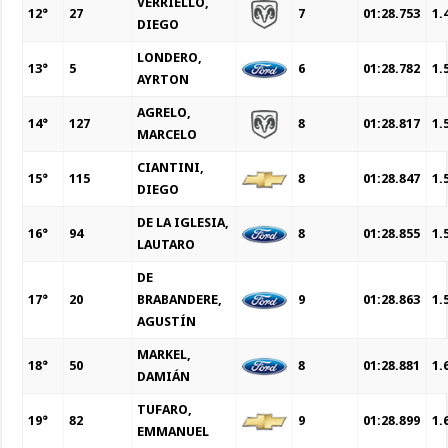
VERRIELLO,
12°
27
7
01:28.753
1.
DIEGO
LONDERO,
13°
5
6
01:28.782
1.
AYRTON
AGRELO,
14°
127
8
01:28.817
1.
MARCELO
CIANTINI,
15°
115
8
01:28.847
1.
DIEGO
DE LA IGLESIA,
16°
94
8
01:28.855
1.
LAUTARO
DE
17°
20
BRABANDERE,
9
01:28.863
1.
AGUSTÍN
MARKEL,
18°
50
8
01:28.881
1.
DAMIÁN
TUFARO,
19°
82
9
01:28.899
1.
EMMANUEL