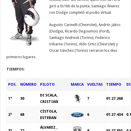
giró a 0s166 de la punta. Santiago Álvarez
con Dodge completó el podio virtual.
Augusto Carinelli (Chevrolet), Andrés Jakos
(Dodge), Ricardo Degoumois (Ford),
Santiago Andreoli (Torino), Federico
Iribarne (Torino), Aldo Ortiz (Chevrolet) y
Oscar Sánchez (Torino) cerraron los diez
primeros lugares.
TIEMPOS:
POS.
NÚMERO
PILOTO
MARCA
VUELTAS
TIEMPO
DI
DI SCALA,
1°
30
7
01:27.268
CRISTIAN
CÍSTOLA,
2°
68
6
01:27.434
0.
ESTEBAN
ÁLVAREZ ,
3°
72
9
01:27.951
0.