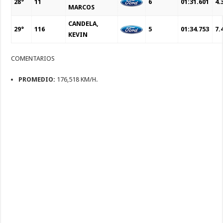
28°
11
6
01:31.601
4.
MARCOS
CANDELA,
29°
116
5
01:34.753
7.
KEVIN
COMENTARIOS
PROMEDIO:
176,518 KM/H.