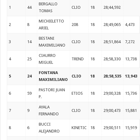
BERGALLO
1
44
CLIO
18
28;44,592
TOMAS
MICHIELETTO
2
8
208
18
28;49,065
4,473
ARIEL
BESTANI
3
14
CLIO
18
28;51,864
7,272
MAXIMILIANO
CIAURRO
4
25
TREND
18
28;58,330
13,738
MIGUEL
FONTANA
5
24
CLIO
18
28;58,535
13,943
MAXIMILIANO
PASTORI JUAN
6
59
ETIOS
18
29;00,328
15,736
P.
AYALA
7
9
CLIO
18
29;00,473
15,881
FERNANDO
BUCCI
8
6
KINETIC
18
29;00,511
15,919
ALEJANDRO