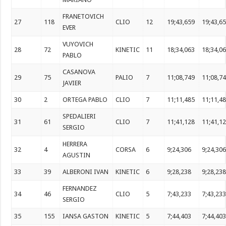
FRANETOVICH
27
118
CLIO
12
19;43,659
19;43,6
EVER
VUYOVICH
28
72
KINETIC
11
18;34,063
18;34,0
PABLO
CASANOVA
29
75
PALIO
7
11;08,749
11;08,7
JAVIER
30
2
ORTEGA PABLO
CLIO
7
11;11,485
11;11,4
SPEDALIERI
31
61
CLIO
7
11;41,128
11;41,1
SERGIO
HERRERA
32
4
CORSA
6
9;24,306
9;24,30
AGUSTIN
33
39
ALBERONI IVAN
KINETIC
6
9;28,238
9;28,23
FERNANDEZ
34
46
CLIO
5
7;43,233
7;43,23
SERGIO
35
155
IANSA GASTON
KINETIC
5
7;44,403
7;44,40