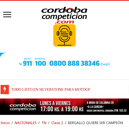
TODO LISTO EN SILVERSTONE PARA MOTOGP
BRIATORE BUSCA EXPLICACIONES DE POR QUÉ AÚN ALPINE NO H
Inicio
/
NACIONALES
/
TN
/
Clase 2
/
BERGALLO QUIERE SER CAMPEÓN