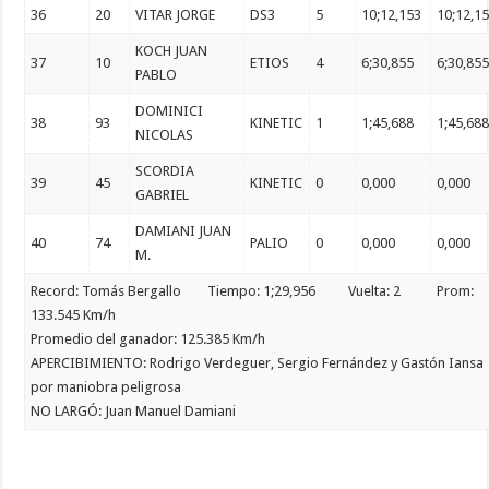
36
20
VITAR JORGE
DS3
5
10;12,153
10;12,1
KOCH JUAN
37
10
ETIOS
4
6;30,855
6;30,85
PABLO
DOMINICI
38
93
KINETIC
1
1;45,688
1;45,68
NICOLAS
SCORDIA
39
45
KINETIC
0
0,000
0,000
GABRIEL
DAMIANI JUAN
40
74
PALIO
0
0,000
0,000
M.
Record: Tomás Bergallo Tiempo: 1;29,956 Vuelta: 2 Prom:
133.545 Km/h
Promedio del ganador: 125.385 Km/h
APERCIBIMIENTO: Rodrigo Verdeguer, Sergio Fernández y Gastón Iansa
por maniobra peligrosa
NO LARGÓ: Juan Manuel Damiani