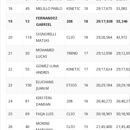
18
49
MELILLO PABLO
KINETIC
18
29;17,675
33,083
FERNANDEZ
19
13
208
18
29;17,838
33,246
GABRIEL
SIGNORELLI
20
114
CLIO
18
29;28,564
43,972
MATIAS
MOHAMED
21
30
TREND
17
29;12,058
29;12,0
LUCAS
GOMEZ LUNA
22
55
KINETIC
17
29;17,624
29;17,6
ANDRES
ELUCHANS
23
150
ETIOS
16
26;29,184
26;29,1
JUAN M
KIRSTEIN
24
81
208
16
26;40,272
26;40,2
DAMIAN
25
69
FAIJA LUIS
CLIO
16
30;18,901
30;18,9
MORINI
26
40
CLIO
13
21;45,400
21;45,4
MARIANO