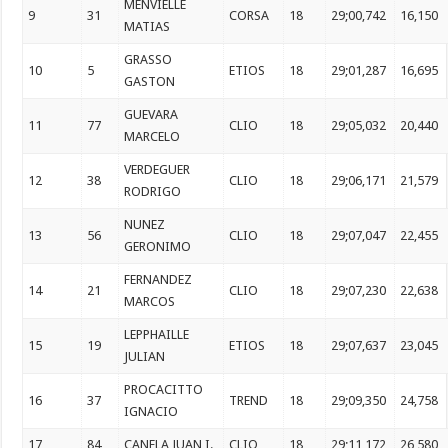
MENVIELLE
9
31
CORSA
18
29;00,742
16,150
MATIAS
GRASSO
10
5
ETIOS
18
29;01,287
16,695
GASTON
GUEVARA
11
77
CLIO
18
29;05,032
20,440
MARCELO
VERDEGUER
12
38
CLIO
18
29;06,171
21,579
RODRIGO
NUNEZ
13
56
CLIO
18
29;07,047
22,455
GERONIMO
FERNANDEZ
14
21
CLIO
18
29;07,230
22,638
MARCOS
LEPPHAILLE
15
19
ETIOS
18
29;07,637
23,045
JULIAN
PROCACITTO
16
37
TREND
18
29;09,350
24,758
IGNACIO
17
84
CANELA JUAN I.
CLIO
18
29;11,172
26,580