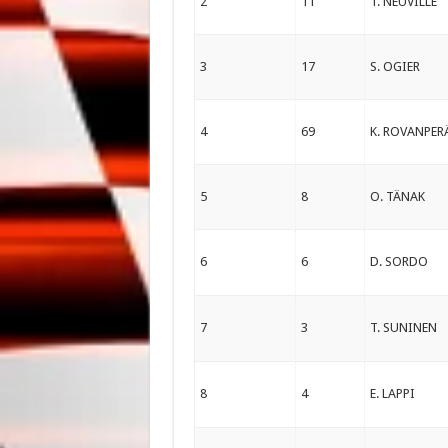
2
11
T. NEUVILLE
3
17
S. OGIER
4
69
K. ROVANPER
5
8
O. TÄNAK
6
6
D. SORDO
7
3
T. SUNINEN
8
4
E. LAPPI