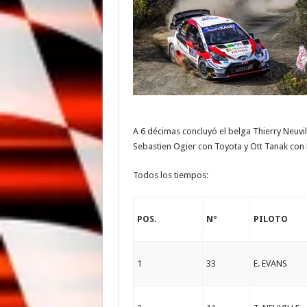
A 6 décimas concluyó el belga Thierry Neuvil
Sebastien Ogier con Toyota y Ott Tanak con
Todos los tiempos:
POS.
Nº
PILOTO
1
33
E. EVANS