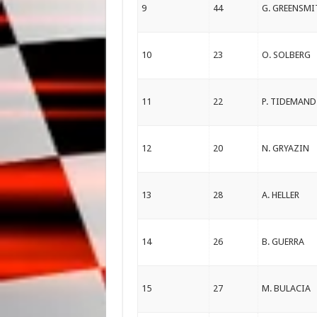
9
44
G. GREENSMI
10
23
O. SOLBERG
11
22
P. TIDEMAND
12
20
N. GRYAZIN
13
28
A. HELLER
14
26
B. GUERRA
15
27
M. BULACIA