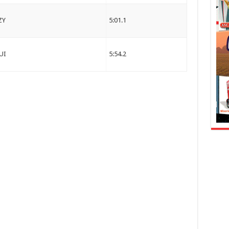
ZY
5:01.1
UI
5:54.2