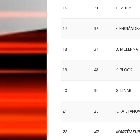
16
21
O. VEIBY
17
32
E. FERNÁNDE
18
34
B. MCKENNA
19
43
K. BLOCK
20
30
G. LINARI
21
25
K. KAJETANO
22
42
MARTÍN SUR