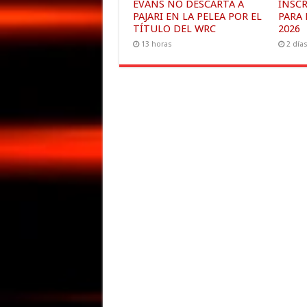
EVANS NO DESCARTA A
INSC
PAJARI EN LA PELEA POR EL
PARA 
TÍTULO DEL WRC
2026
13 horas
2 día