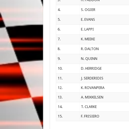
4.
S. OGIER
5.
E. EVANS
6.
E. LAPPI
7.
K. MEEKE
8.
R. DALTON
9.
N. QUINN
10.
D. HERRIDGE
11.
J. SERDERIDIS
12.
K. ROVANPERA
13.
A. MIKKELSEN
14.
T. CLARKE
15.
F. FRISIERO