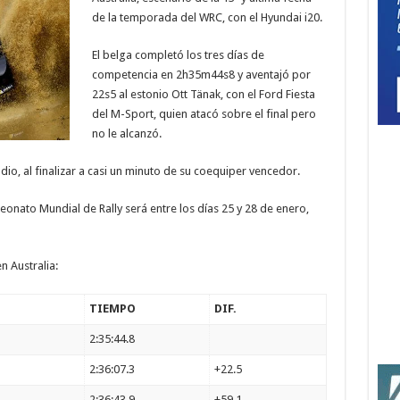
de la temporada del WRC, con el Hyundai i20.
El belga completó los tres días de
competencia en 2h35m44s8 y aventajó por
22s5 al estonio Ott Tänak, con el Ford Fiesta
del M-Sport, quien atacó sobre el final pero
no le alcanzó.
o, al finalizar a casi un minuto de su coequiper vencedor.
nato Mundial de Rally será entre los días 25 y 28 de enero,
n Australia:
TIEMPO
DIF.
2:35:44.8
2:36:07.3
+22.5
2:36:43.9
+59.1