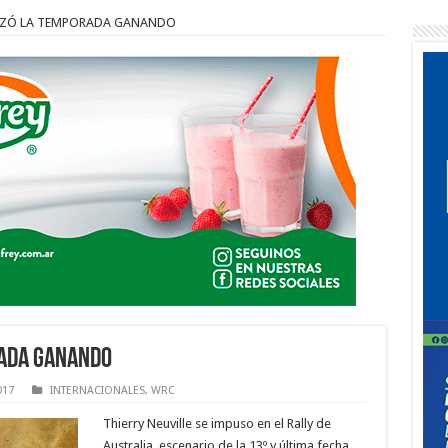
LIZÓ LA TEMPORADA GANANDO
RADA GANANDO
017
INTERNACIONALES
,
WRC
Thierry Neuville se impuso en el Rally de
Australia, escenario de la 13º y última fecha