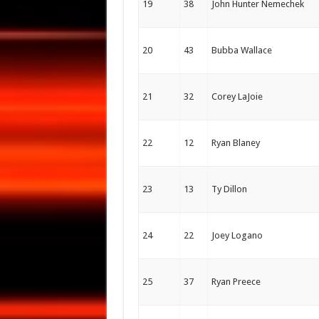
19
38
John Hunter Nemechek
20
43
Bubba Wallace
21
32
Corey LaJoie
22
12
Ryan Blaney
23
13
Ty Dillon
24
22
Joey Logano
25
37
Ryan Preece