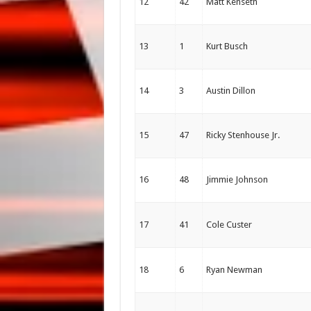
12
42
Matt Kenseth
13
1
Kurt Busch
14
3
Austin Dillon
15
47
Ricky Stenhouse Jr.
16
48
Jimmie Johnson
17
41
Cole Custer
18
6
Ryan Newman