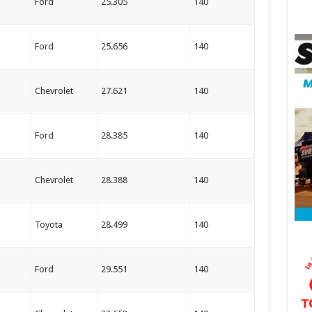
Ford
25.305
140
Ford
25.656
140
Chevrolet
27.621
140
Ford
28.385
140
Chevrolet
28.388
140
Toyota
28.499
140
Ford
29.551
140