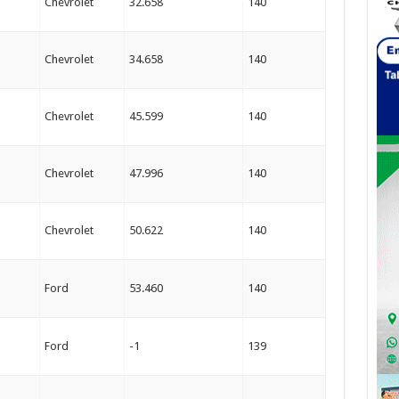
Chevrolet
32.658
140
Chevrolet
34.658
140
Chevrolet
45.599
140
Chevrolet
47.996
140
Chevrolet
50.622
140
Ford
53.460
140
Ford
-1
139