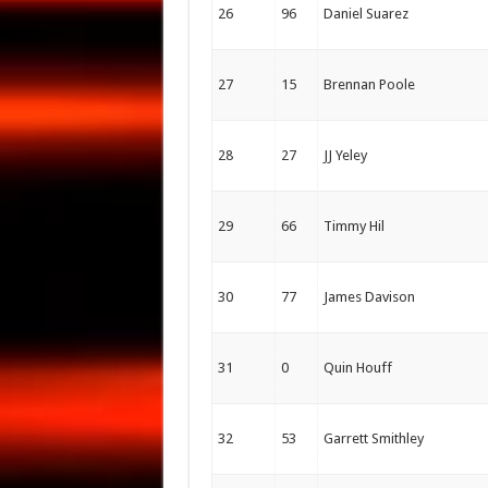
26
96
Daniel Suarez
27
15
Brennan Poole
28
27
JJ Yeley
29
66
Timmy Hil
30
77
James Davison
31
0
Quin Houff
32
53
Garrett Smithley