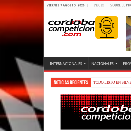
INICIO
SOBRE EL P
VIERNES 7 AGOSTO, 2026
INTERNACIONALES
NACIONALES
PRO
Noticias recientes
TODO LISTO EN SIL
BRIATORE BUSCA EX