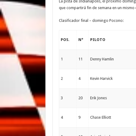
La pista de Indianapolis, el próximo doming
que compartirá fin de semana en un mismo cir
Clasificador final – domingo Pocono:
POS.
N°
PILOTO
1
11
Denny Hamlin
2
4
Kevin Harvick
3
20
Erik Jones
4
9
Chase Elliott