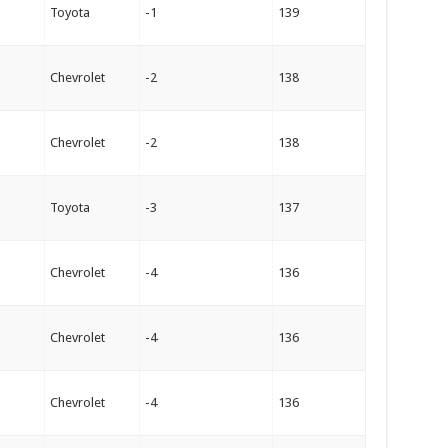
Toyota
-1
139
Chevrolet
-2
138
Chevrolet
-2
138
Toyota
-3
137
Chevrolet
-4
136
Chevrolet
-4
136
Chevrolet
-4
136