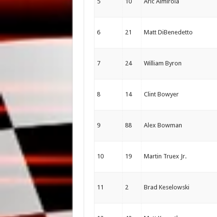
5
10
Aric Almirola
6
21
Matt DiBenedetto
7
24
William Byron
8
14
Clint Bowyer
9
88
Alex Bowman
10
19
Martin Truex Jr.
11
2
Brad Keselowski