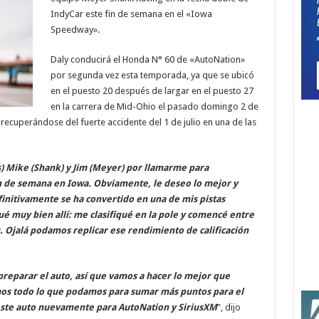
IndyCar este fin de semana en el «Iowa
Speedway».
Daly conducirá el Honda N
º
60 de «AutoNation»
por segunda vez esta temporada, ya que se ubicó
en el puesto 20 después de largar en el puesto 27
en la carrera de Mid-Ohio el pasado domingo 2 de
 recuperándose del fuerte accidente del 1 de julio en una de las
s) Mike (Shank) y Jim (Meyer) por llamarme para
 de semana en Iowa. Obviamente, le deseo lo mejor y
initivamente se ha convertido en una de mis pistas
qué muy bien allí: me clasifiqué en la pole y comencé entre
s. Ojalá podamos replicar ese rendimiento de calificación
preparar el auto, así que vamos a hacer lo mejor que
 todo lo que podamos para sumar más puntos para el
este auto nuevamente para AutoNation y SiriusXM
”, dijo