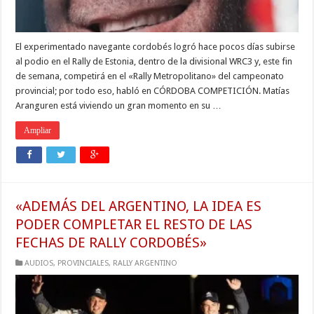
El experimentado navegante cordobés logró hace pocos días subirse
al podio en el Rally de Estonia, dentro de la divisional WRC3 y, este fin
de semana, competirá en el «Rally Metropolitano» del campeonato
provincial; por todo eso, habló en CÓRDOBA COMPETICIÓN. Matías
Aranguren está viviendo un gran momento en su …
Ampliar
«ADEMÁS DEL ARGENTINO, LA IDEA ES
PODER COMPLETAR EL RESTO DE LAS
FECHAS DE RALLY CORDOBÉS»
AUDIOS
,
PROVINCIALES
,
RALLY ARGENTINO