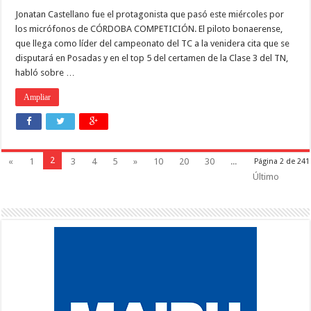
Jonatan Castellano fue el protagonista que pasó este miércoles por
los micrófonos de CÓRDOBA COMPETICIÓN. El piloto bonaerense,
que llega como líder del campeonato del TC a la venidera cita que se
disputará en Posadas y en el top 5 del certamen de la Clase 3 del TN,
habló sobre …
Ampliar
2
«
1
3
4
5
»
10
20
30
...
Página 2 de 241
Último