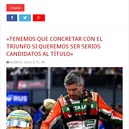
Ampliar
«TENEMOS QUE CONCRETAR CON EL
TRIUNFO SI QUEREMOS SER SERIOS
CANDIDATOS AL TÍTULO»
AUDIOS
,
Clase 3
,
TC
,
TN