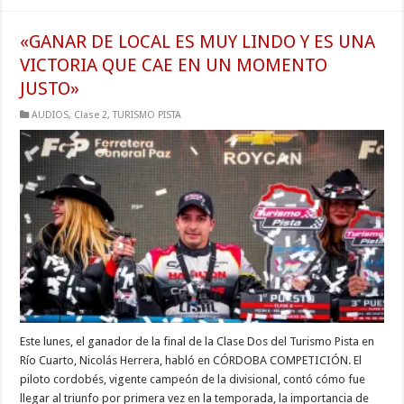
«GANAR DE LOCAL ES MUY LINDO Y ES UNA
VICTORIA QUE CAE EN UN MOMENTO
JUSTO»
AUDIOS
,
Clase 2
,
TURISMO PISTA
Este lunes, el ganador de la final de la Clase Dos del Turismo Pista en
Río Cuarto, Nicolás Herrera, habló en CÓRDOBA COMPETICIÓN. El
piloto cordobés, vigente campeón de la divisional, contó cómo fue
llegar al triunfo por primera vez en la temporada, la importancia de