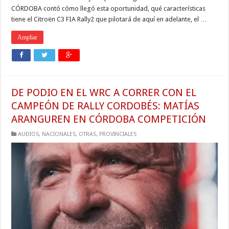
CÓRDOBA contó cómo llegó esta oportunidad, qué características
tiene el Citroën C3 FIA Rally2 que pilotará de aquí en adelante, el …
Ampliar
DE PODIO EN EL WRC A CORRER CON EL
CAMPEÓN DE RALLY CORDOBÉS: MATÍAS
ARANGUREN EN CÓRDOBA COMPETICIÓN
AUDIOS
,
NACIONALES
,
OTRAS
,
PROVINCIALES