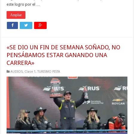
este logro por el …
Ampliar
«SE DIO UN FIN DE SEMANA SOÑADO, NO
PENSÁBAMOS ESTAR GANANDO UNA
CARRERA»
AUDIOS
,
Clase 1
,
TURISMO PISTA