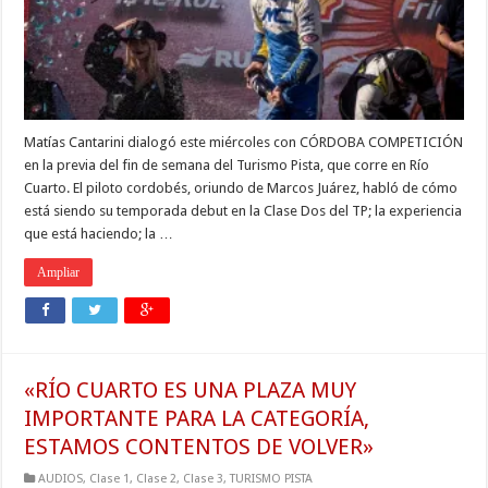
Matías Cantarini dialogó este miércoles con CÓRDOBA COMPETICIÓN
en la previa del fin de semana del Turismo Pista, que corre en Río
Cuarto. El piloto cordobés, oriundo de Marcos Juárez, habló de cómo
está siendo su temporada debut en la Clase Dos del TP; la experiencia
que está haciendo; la …
Ampliar
«RÍO CUARTO ES UNA PLAZA MUY
IMPORTANTE PARA LA CATEGORÍA,
ESTAMOS CONTENTOS DE VOLVER»
AUDIOS
,
Clase 1
,
Clase 2
,
Clase 3
,
TURISMO PISTA