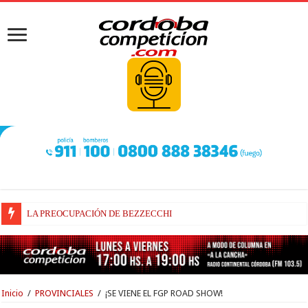
LA PREOCUPACIÓN DE BEZZECCHI
BEZZECCHI, RECUPERADO Y VELOZ
Inicio
/
PROVINCIALES
/
¡SE VIENE EL FGP ROAD SHOW!