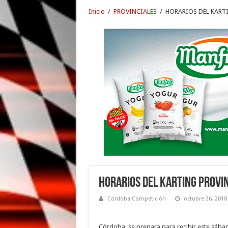
Inicio
/
PROVINCIALES
/
HORARIOS DEL KART
HORARIOS DEL KARTING PROVI
Córdoba Competición
octubre 26, 2018
Córdoba, se prepara para recibir este sába