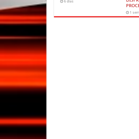
DISFR
6 días
PROC
1 se