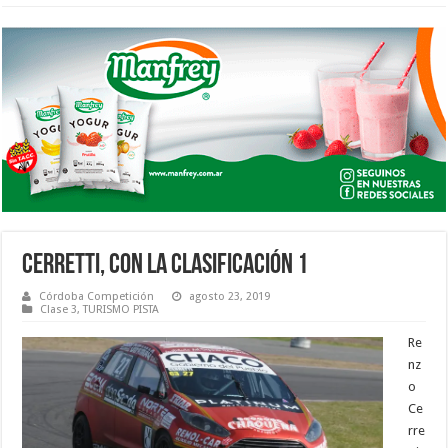
CERRETTI, CON LA CLASIFICACIÓN 1
Córdoba Competición
agosto 23, 2019
Clase 3
,
TURISMO PISTA
Re
nz
o
Ce
rre