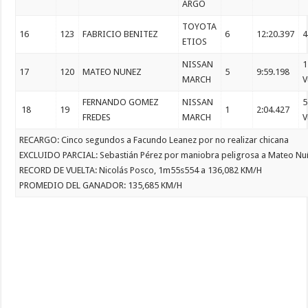
ARGO
TOYOTA
16
123
FABRICIO BENITEZ
6
12:20.397
4
ETIOS
NISSAN
1
17
120
MATEO NUNEZ
5
9:59.198
MARCH
V
FERNANDO GOMEZ
NISSAN
5
18
19
1
2:04.427
FREDES
MARCH
V
RECARGO: Cinco segundos a Facundo Leanez por no realizar chicana
EXCLUIDO PARCIAL: Sebastián Pérez por maniobra peligrosa a Mateo Nu
RECORD DE VUELTA: Nicolás Posco, 1m55s554 a 136,082 KM/H
PROMEDIO DEL GANADOR: 135,685 KM/H