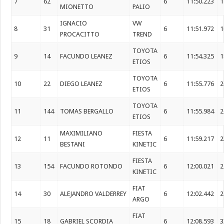
7
62
6
11:50.223
1
MIONETTO
PALIO
IGNACIO
VW
8
31
6
11:51.972
1
PROCACITTO
TREND
TOYOTA
9
14
FACUNDO LEANEZ
6
11:54.325
1
ETIOS
TOYOTA
10
22
DIEGO LEANEZ
6
11:55.776
2
ETIOS
TOYOTA
11
144
TOMAS BERGALLO
6
11:55.984
2
ETIOS
MAXIMILIANO
FIESTA
12
11
6
11:59.217
2
BESTANI
KINETIC
FIESTA
13
154
FACUNDO ROTONDO
6
12:00.021
2
KINETIC
FIAT
14
30
ALEJANDRO VALDERREY
6
12:02.442
2
ARGO
FIAT
15
18
GABRIEL SCORDIA
6
12:08.593
3