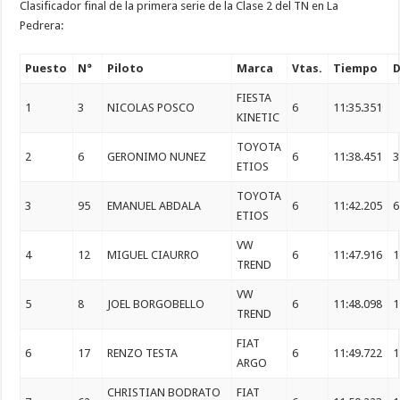
Clasificador final de la primera serie de la Clase 2 del TN en La
Pedrera:
Puesto
N°
Piloto
Marca
Vtas.
Tiempo
D
FIESTA
1
3
NICOLAS POSCO
6
11:35.351
KINETIC
TOYOTA
2
6
GERONIMO NUNEZ
6
11:38.451
3
ETIOS
TOYOTA
3
95
EMANUEL ABDALA
6
11:42.205
6
ETIOS
VW
4
12
MIGUEL CIAURRO
6
11:47.916
1
TREND
VW
5
8
JOEL BORGOBELLO
6
11:48.098
1
TREND
FIAT
6
17
RENZO TESTA
6
11:49.722
1
ARGO
CHRISTIAN BODRATO
FIAT