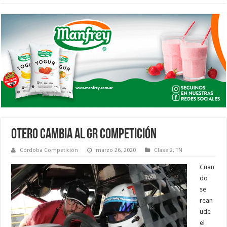
OTERO CAMBIA AL GR COMPETICIÓN
Córdoba Competición
marzo 26, 2020
Clase 2
,
TN
Cuan
do
se
rean
ude
el