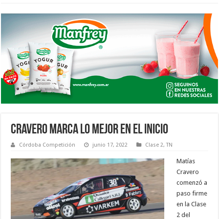
CRAVERO MARCA LO MEJOR EN EL INICIO
Córdoba Competición
junio 17, 2022
Clase 2
,
TN
Matías
Cravero
comenzó a
paso firme
en la Clase
2 del