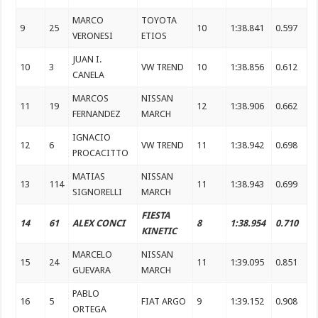
MARCO
TOYOTA
9
25
10
1:38.841
0.597
VERONESI
ETIOS
JUAN I.
10
3
VW TREND
10
1:38.856
0.612
CANELA
MARCOS
NISSAN
11
19
12
1:38.906
0.662
FERNANDEZ
MARCH
IGNACIO
12
6
VW TREND
11
1:38.942
0.698
PROCACITTO
MATIAS
NISSAN
13
114
11
1:38.943
0.699
SIGNORELLI
MARCH
FIESTA
14
61
ALEX CONCI
8
1:38.954
0.710
KINETIC
MARCELO
NISSAN
15
24
11
1:39.095
0.851
GUEVARA
MARCH
PABLO
16
5
FIAT ARGO
9
1:39.152
0.908
ORTEGA