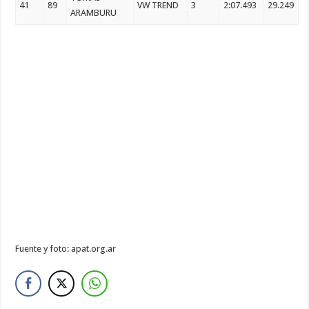
41
89
VW TREND
3
2:07.493
29.249
ARAMBURU
Fuente y foto: apat.org.ar