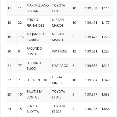
MAXIMILIANO
TOYOTA
17
11
10
1:39.358
1.114
BESTANI
ETIOS
SERGIO
NISSAN
18
22
10
1:39.421
1.177
FERNANDEZ
MARCH
ALEJANDRO
NISSAN
19
116
9
1:39.472
1.228
TORRISI
MARCH
FACUNDO
20
8
VW TREND
12
1:39.531
1.287
BUSTOS
LUCIANO
21
77
FIAT ARGO
8
1:39.557
1.313
BUCCI
FIESTA
22
7
LUCAS YEROBI
10
1:39.584
1.340
KINETIC
BAUTISTA
TOYOTA
23
151
9
1:39.877
1.633
BUSTOS
ETIOS
RENZO
TOYOTA
24
15
7
1:40.128
1.884
BLOTTA
ETIOS