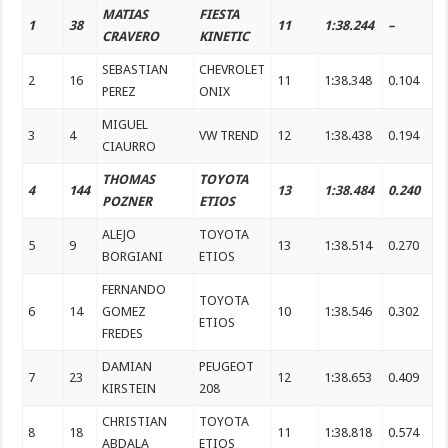
MATIAS
FIESTA
1
38
11
1:38.244
–
CRAVERO
KINETIC
SEBASTIAN
CHEVROLET
2
16
11
1:38.348
0.104
PEREZ
ONIX
MIGUEL
3
4
VW TREND
12
1:38.438
0.194
CIAURRO
THOMAS
TOYOTA
4
144
13
1:38.484
0.240
POZNER
ETIOS
ALEJO
TOYOTA
5
9
13
1:38.514
0.270
BORGIANI
ETIOS
FERNANDO
TOYOTA
6
14
GOMEZ
10
1:38.546
0.302
ETIOS
FREDES
DAMIAN
PEUGEOT
7
23
12
1:38.653
0.409
KIRSTEIN
208
CHRISTIAN
TOYOTA
8
18
11
1:38.818
0.574
ABDALA
ETIOS