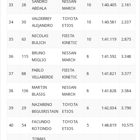
SANDRO
NISSAN
33
28
10
1:40.405
2.161
ABDALA
MARCH
VALDERREY
TOYOTA
34
30
10
1:40.581
2.337
ALEJANDRO
ETIOS
NICOLAS
FIESTA
35
63
10
1:41.119
2.875
BULICH
KINETIC
BRUNO
NISSAN
36
115
8
1:41.592
3.348
MIGLIO
MARCH
PABLO
FIESTA
37
88
8
1:41.821
3.577
VILLABERDE
KINETIC
MARTIN
NISSAN
38
136
8
1:41.828
3.584
BLASIG
MARCH
NAZARENO
TOYOTA
39
29
6
1:42.034
3.790
BEGUIRISTAIN
ETIOS
FACUNDO
TOYOTA
40
54
5
1:48.819
10.575
ROTONDO
ETIOS
TOMAS