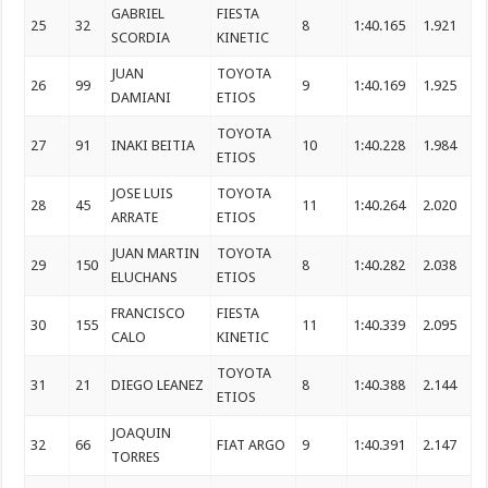
GABRIEL
FIESTA
25
32
8
1:40.165
1.921
SCORDIA
KINETIC
JUAN
TOYOTA
26
99
9
1:40.169
1.925
DAMIANI
ETIOS
TOYOTA
27
91
INAKI BEITIA
10
1:40.228
1.984
ETIOS
JOSE LUIS
TOYOTA
28
45
11
1:40.264
2.020
ARRATE
ETIOS
JUAN MARTIN
TOYOTA
29
150
8
1:40.282
2.038
ELUCHANS
ETIOS
FRANCISCO
FIESTA
30
155
11
1:40.339
2.095
CALO
KINETIC
TOYOTA
31
21
DIEGO LEANEZ
8
1:40.388
2.144
ETIOS
JOAQUIN
32
66
FIAT ARGO
9
1:40.391
2.147
TORRES