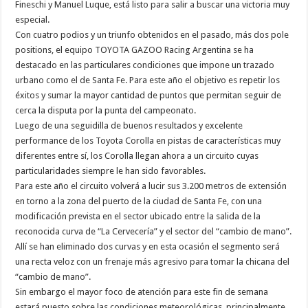
Fineschi y Manuel Luque, está listo para salir a buscar una victoria muy
especial.
Con cuatro podios y un triunfo obtenidos en el pasado, más dos pole
positions, el equipo TOYOTA GAZOO Racing Argentina se ha
destacado en las particulares condiciones que impone un trazado
urbano como el de Santa Fe. Para este año el objetivo es repetir los
éxitos y sumar la mayor cantidad de puntos que permitan seguir de
cerca la disputa por la punta del campeonato.
Luego de una seguidilla de buenos resultados y excelente
performance de los Toyota Corolla en pistas de características muy
diferentes entre sí, los Corolla llegan ahora a un circuito cuyas
particularidades siempre le han sido favorables.
Para este año el circuito volverá a lucir sus 3.200 metros de extensión
en torno a la zona del puerto de la ciudad de Santa Fe, con una
modificación prevista en el sector ubicado entre la salida de la
reconocida curva de “La Cervecería” y el sector del “cambio de mano”.
Allí se han eliminado dos curvas y en esta ocasión el segmento será
una recta veloz con un frenaje más agresivo para tomar la chicana del
“cambio de mano”.
Sin embargo el mayor foco de atención para este fin de semana
estará puesto sobre las condiciones meteorológicas, principalmente