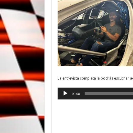
La entrevista completa la podrás escuchar a
Reproductor
00:00
de
audio