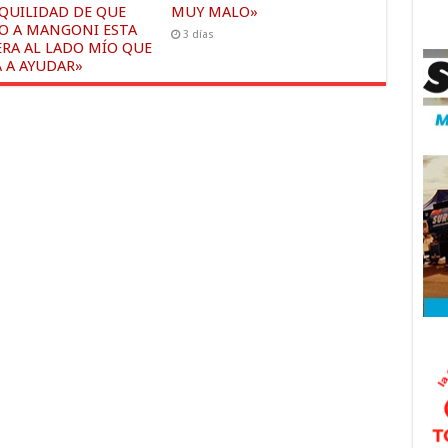
QUILIDAD DE QUE
MUY MALO»
O A MANGONI ESTA
3 días
ERA AL LADO MÍO QUE
A A AYUDAR»
s