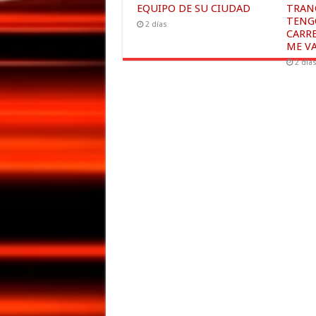
EQUIPO DE SU CIUDAD
TRAN
TENG
2 días
CARR
ME V
2 día