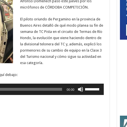
Alfonso Domenech pasó este jueves por los
micrófonos de CÓRDOBA COMPETICIÓN.
El piloto oriundo de Pergamino en la provincia de
Buenos Aires detalló de qué modo planea su fin de
semana de TC Pista en el circuito de Termas de Río
Hondo, la evolución que viene haciendo dentro de
la divisional telonera del TC y, además, explicó los
pormenores de su cambio de equipo en la Clase 3
del Turismo nacional y cómo sigue su actividad en
esa categoría.
quí debajo:
Utiliza
00:00
las
teclas
de
flecha
arriba/abajo
para