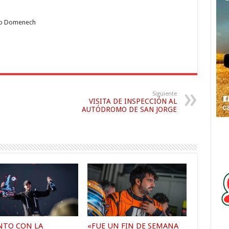
aumentar
o
nso Domenech
disminuir
el
volumen.
Siguiente
VISITA DE INSPECCIÓN AL
AUTÓDROMO DE SAN JORGE
NTO CON LA
«FUE UN FIN DE SEMANA