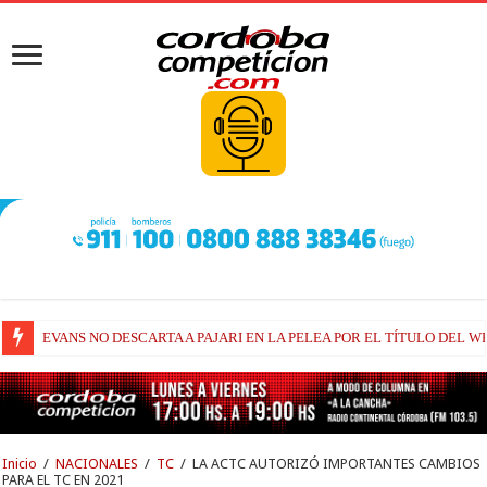
EVANS NO DESCARTA A PAJARI EN LA PELEA POR EL TÍTULO DEL W
RAÚL FERNÁNDEZ Y TRACKHOUSE, A CONTINUIDAD
Inicio
/
NACIONALES
/
TC
/
LA ACTC AUTORIZÓ IMPORTANTES CAMBIOS
PARA EL TC EN 2021