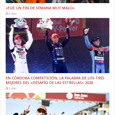
«FUE UN FIN DE SEMANA MUY MALO»
2 días
EN CÓRDOBA COMPETICIÓN, LA PALABRA DE LOS TRES
MEJORES DEL «DESAFÍO DE LAS ESTRELLAS» 2026
2 días