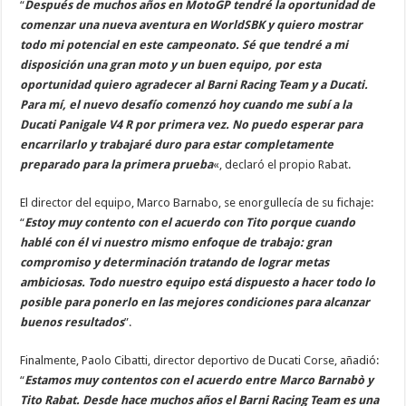
“
Después de muchos años en MotoGP tendré la oportunidad de
comenzar una nueva aventura en WorldSBK y quiero mostrar
todo mi potencial en este campeonato. Sé que tendré a mi
disposición una gran moto y un buen equipo, por esta
oportunidad quiero agradecer al Barni Racing Team y a Ducati.
Para mí, el nuevo desafío comenzó hoy cuando me subí a la
Ducati Panigale V4 R por primera vez. No puedo esperar para
encarrilarlo y trabajaré duro para estar completamente
preparado para la primera prueba
«, declaró el propio Rabat.
El director del equipo, Marco Barnabo, se enorgullecía de su fichaje:
“
Estoy muy contento con el acuerdo con Tito porque cuando
hablé con él vi nuestro mismo enfoque de trabajo: gran
compromiso y determinación tratando de lograr metas
ambiciosas. Todo nuestro equipo está dispuesto a hacer todo lo
posible para ponerlo en las mejores condiciones para alcanzar
buenos resultados
”.
Finalmente, Paolo Cibatti, director deportivo de Ducati Corse, añadió:
“
Estamos muy contentos con el acuerdo entre Marco Barnabò y
Tito Rabat. Desde hace muchos años el Barni Racing Team es una