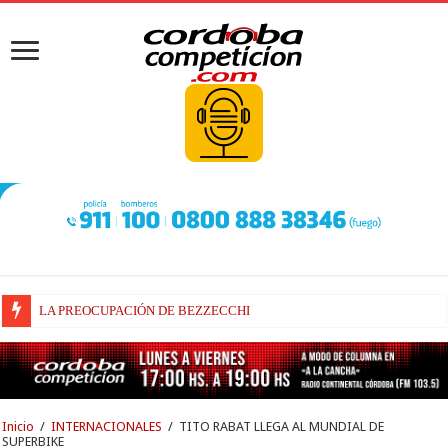
LA PREOCUPACIÓN DE BEZZECCHI
BEZZECCHI, RECUPERADO Y VELOZ
Inicio
/
INTERNACIONALES
/
TITO RABAT LLEGA AL MUNDIAL DE
SUPERBIKE