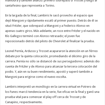
maniobra y también avanzó: primero sobrepasó a Trosset y luego al
santafesino que representa a Torino.
En la largada de la final, Lambiris le sacó provecho al espacio que
dejó Mangoni y rápidamente escaló al primer puesto. Detrás de él se
situó Fritzler, que sobrepasó a Mangoni y a Federico Alonso en
apenas cuatro giros. Más adelante, un roce entre Fritzler y el nacido en
Río Gallegos terminó con Alonso retrasado; el joven fue
reposicionado detrás del piloto de Chevrolet al finalizar la prueba.
Leonel Pernía, Ardusso y Trosset acapararon la atención en un férreo
debate por la quinta colocación, promediando el décimo giro de la
carrera. Pernía no sólo se distanció de sus perseguidores: además dio
cuenta de Fritzler y de Alonso para alcanzar la tercera colocación del
podio. Y, aún en su buen rendimiento, apostó y superó también a
Mangoni para erigirse como el nuevo escolta.
Lambiris interpretó un monólogo en la carrera virtual en Potrero de
los Funes: marcó tendencia en la serie, fue eficaz en la final y ganó una
prueba vital para comenzar el play off cerca de Trosset y de
Canapino, respectivamente.