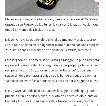
Mauricio Lambiris, el piloto de Ford, ganó la carrera del #TCenCasa
disputada en Potrero de los Funes, la cual cerró la etapa regular, que
quedó en manos de Nicolás Trosset.
El joven Otto Fritzler, a bordo del Ford de Emanuel Moriatis, se alzó
con la pole position en el exigente trazado puntano con un tiempo de
2;32.081, apenas 1 milésima por delante de Lambiris, su escolta.
En la largada de la primera serie, Santiago Mangoni le pudo arrebatar
el primer lugar a Fritzler. En el segundo giro el propio poleman intentó
recuperar la posición y tuvo un roce con el balcarceño, que igual
retuvo el liderazgo hasta la bajada de la bandera a cuadros; Pernía
fue quien aprovechó esa circunstancia para trepar al segundo puesto.
El uruguayo Lambiris picó en punta en la segunda serie, que ganó de
principio a fin. Federico Alonso, el piloto de Chevrolet, dio cuenta de
Facundo Ardusso. Luciano Ventricelli, a bordo de su Ford, calcó la