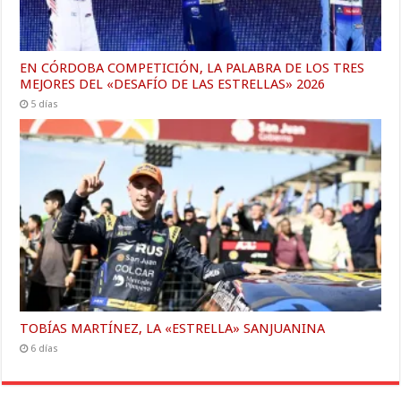
EN CÓRDOBA COMPETICIÓN, LA PALABRA DE LOS TRES
MEJORES DEL «DESAFÍO DE LAS ESTRELLAS» 2026
5 días
TOBÍAS MARTÍNEZ, LA «ESTRELLA» SANJUANINA
6 días